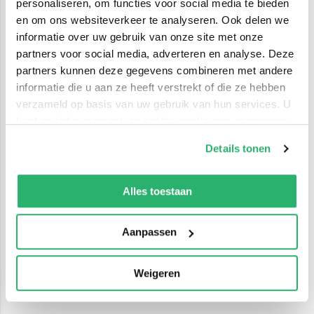
personaliseren, om functies voor social media te bieden
en om ons websiteverkeer te analyseren. Ook delen we
informatie over uw gebruik van onze site met onze
partners voor social media, adverteren en analyse. Deze
partners kunnen deze gegevens combineren met andere
informatie die u aan ze heeft verstrekt of die ze hebben
verzameld op basis van uw gebruik van hun services. U
kunt op ieder moment uw cookievoorkeuren aanpassen
op onze
cookiebeleid pagina
.
Details tonen
We werken samen met
42 derden
die uw gegevens
kunnen ontvangen en verwerken.
Alles toestaan
Aanpassen
Weigeren