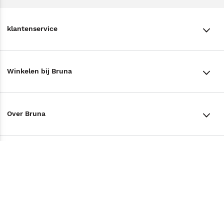
klantenservice
klantenservice
Winkelen bij Bruna
Contact
Winkels en openingstijden
Bestellen & Bezorging
Over Bruna
Assortiment in de winkel
Betalen
De organisatie
Cadeaukaarten
Annuleren & Retourneren
Volg ons op
Werken bij Bruna
Cadeauboxen
Veelgestelde vragen
TikTok #BookTok
Ondernemer worden
Staatsloterij
Tips
Zakelijk boeken bestellen
Facebook
De voordelen van Bruna
ING Servicepunten