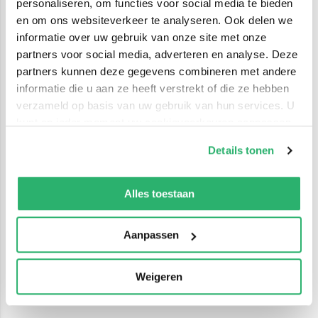
personaliseren, om functies voor social media te bieden
en om ons websiteverkeer te analyseren. Ook delen we
informatie over uw gebruik van onze site met onze
partners voor social media, adverteren en analyse. Deze
partners kunnen deze gegevens combineren met andere
informatie die u aan ze heeft verstrekt of die ze hebben
verzameld op basis van uw gebruik van hun services. U
kunt op ieder moment uw cookievoorkeuren aanpassen
op onze
cookiebeleid pagina
.
Details tonen
We werken samen met
42 derden
die uw gegevens
kunnen ontvangen en verwerken.
Alles toestaan
Aanpassen
Weigeren