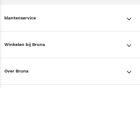
klantenservice
klantenservice
Winkelen bij Bruna
Contact
Winkels en openingstijden
Bestellen & Bezorging
Over Bruna
Assortiment in de winkel
Betalen
De organisatie
Cadeaukaarten
Annuleren & Retourneren
Volg ons op
Werken bij Bruna
Cadeauboxen
Veelgestelde vragen
TikTok #BookTok
Ondernemer worden
Staatsloterij
Tips
Zakelijk boeken bestellen
Facebook
De voordelen van Bruna
ING Servicepunten