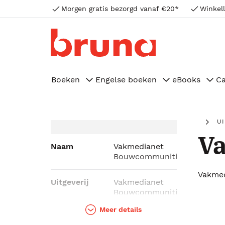
Morgen gratis bezorgd vanaf €20*
Winkell
Boeken
Engelse boeken
eBooks
C
U
V
Naam
Vakmedianet
Bouwcommunities
Vakme
Uitgeverij
Vakmedianet
Bouwcommunities
Meer details
Genres
Managementboeken,