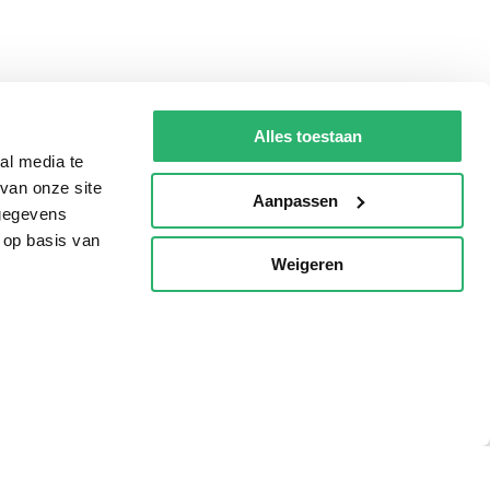
Alles toestaan
al media te
van onze site
Aanpassen
 gegevens
 op basis van
Weigeren
p
Tips
AVI lezen
Kinderboekenweek
Boekenbon