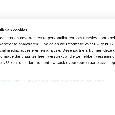
ik van cookies
ontent en advertenties te personaliseren, om functies voor soci
erkeer te analyseren. Ook delen we informatie over uw gebruik 
cial media, adverteren en analyse. Deze partners kunnen deze
ormatie die u aan ze heeft verstrekt of die ze hebben verzameld
ces. U kunt op ieder moment uw cookievoorkeuren aanpassen o
a
.
 derden
die uw gegevens kunnen ontvangen en verwerken.
na
Over Bruna
Volg ons op
ngstijden
De organisatie
TikTok #BookTok
e winkel
Werken bij Bruna
Facebook
Ondernemer worden
Instagram