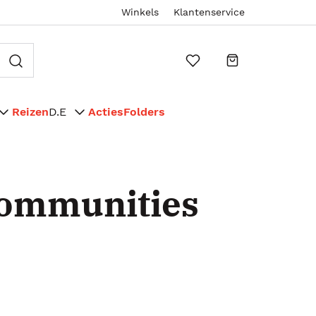
Winkels
Klantenservice
Reizen
D.E
Acties
Folders
ommunities