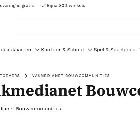
evering is gratis
Bijna 300 winkels
adeaukaarten
Kantoor & School
Spel & Speelgoed
ITGEVERS
VAKMEDIANET BOUWCOMMUNITIES
akmedianet Bouwc
dianet Bouwcommunities