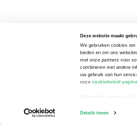
Deze website maakt gebru
We gebruiken cookies om c
bieden en om ons websitev
met onze partners voor so
combineren met andere inf
uw gebruik van hun servi
onze
cookiebeleid pagin
We werken samen met
42
klantenservice
Winkelen bij Bru
Details tonen
Contact
Winkels en openi
Bestellen & Bezorging
Assortiment in d
Betalen
Cadeaukaarten