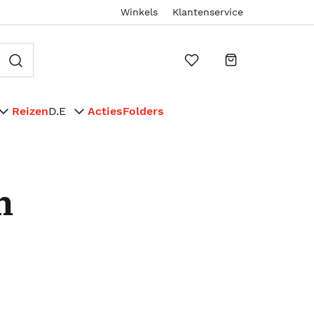
Winkels
Klantenservice
Reizen
D.E
Acties
Folders
n