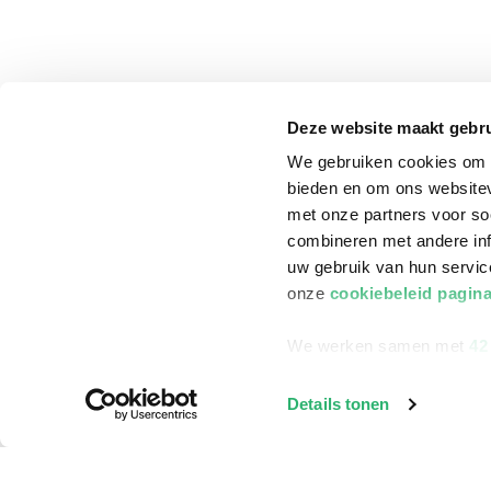
Deze website maakt gebru
We gebruiken cookies om c
bieden en om ons websitev
met onze partners voor so
combineren met andere inf
uw gebruik van hun servi
onze
cookiebeleid pagin
We werken samen met
42
klantenservice
Winkelen bij Bru
Details tonen
Contact
Winkels en openi
Bestellen & Bezorging
Assortiment in d
Betalen
Cadeaukaarten