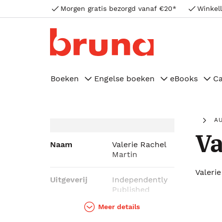
Morgen gratis bezorgd vanaf €20*
Winkell
Boeken
Engelse boeken
eBooks
C
A
Va
Naam
Valerie Rachel
Martin
Valeri
Uitgeverij
Independently
Published
Meer details
Genres
Kunst & cultuur