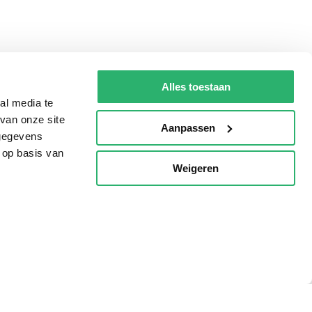
Alles toestaan
al media te
van onze site
Aanpassen
 gegevens
 op basis van
Weigeren
p
Tips
AVI lezen
Kinderboekenweek
Boekenbon