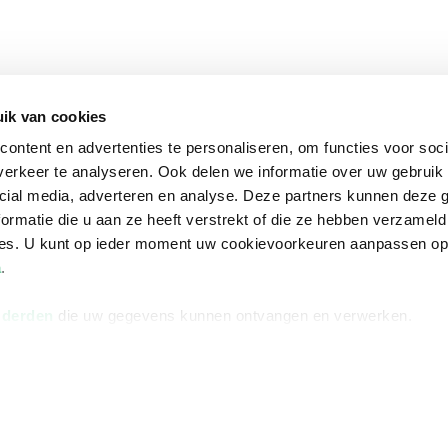
ik van cookies
ontent en advertenties te personaliseren, om functies voor soci
erkeer te analyseren. Ook delen we informatie over uw gebruik 
cial media, adverteren en analyse. Deze partners kunnen deze
ormatie die u aan ze heeft verstrekt of die ze hebben verzameld
ces. U kunt op ieder moment uw cookievoorkeuren aanpassen o
a
.
 derden
die uw gegevens kunnen ontvangen en verwerken.
na
Over Bruna
Volg ons op
ngstijden
De organisatie
TikTok #BookTok
e winkel
Werken bij Bruna
Facebook
Ondernemer worden
Instagram