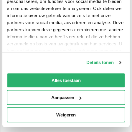
personaliseren, om functies voor social media te bieden
en om ons websiteverkeer te analyseren. Ook delen we
informatie over uw gebruik van onze site met onze
partners voor social media, adverteren en analyse. Deze
partners kunnen deze gegevens combineren met andere
informatie die u aan ze heeft verstrekt of die ze hebben
verzameld op basis van uw gebruik van hun services. U
kunt op ieder moment uw cookievoorkeuren aanpassen
op onze
cookiebeleid pagina
.
Details tonen
We werken samen met
42 derden
die uw gegevens
kunnen ontvangen en verwerken.
Alles toestaan
Aanpassen
Weigeren