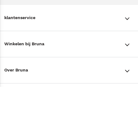
klantenservice
klantenservice
Winkelen bij Bruna
Contact
Winkels en openingstijden
Bestellen & Bezorging
Over Bruna
Assortiment in de winkel
Betalen
De organisatie
Cadeaukaarten
Annuleren & Retourneren
Volg ons op
Werken bij Bruna
Cadeauboxen
Veelgestelde vragen
TikTok #BookTok
Ondernemer worden
Staatsloterij
Tips
Zakelijk boeken bestellen
Facebook
De voordelen van Bruna
ING Servicepunten