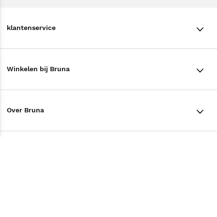
klantenservice
klantenservice
Winkelen bij Bruna
Contact
Winkels en openingstijden
Bestellen & Bezorging
Over Bruna
Assortiment in de winkel
Betalen
De organisatie
Cadeaukaarten
Annuleren & Retourneren
Volg ons op
Werken bij Bruna
Cadeauboxen
Veelgestelde vragen
TikTok #BookTok
Ondernemer worden
Staatsloterij
Tips
Zakelijk boeken bestellen
Facebook
De voordelen van Bruna
ING Servicepunten