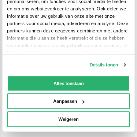
personaliseren, om functies voor social media te bieden
en om ons websiteverkeer te analyseren. Ook delen we
informatie over uw gebruik van onze site met onze
partners voor social media, adverteren en analyse. Deze
partners kunnen deze gegevens combineren met andere
informatie die u aan ze heeft verstrekt of die ze hebben
verzameld op basis van uw gebruik van hun services. U
kunt op ieder moment uw cookievoorkeuren aanpassen
op onze
cookiebeleid pagina
.
Details tonen
We werken samen met
42 derden
die uw gegevens
kunnen ontvangen en verwerken.
Alles toestaan
Aanpassen
Weigeren