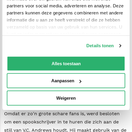
partners voor social media, adverteren en analyse. Deze
gebaseerd was. Ze sprak ook over
The Gods of the
partners kunnen deze gegevens combineren met andere
Green Mountain
, een middeleeuwse roman, een
informatie die u aan ze heeft verstrekt of die ze hebben
fantasievolle trilogie, en een boek over ESP, dat in de
verzameld op basis van uw gebruik van hun services. U
toekomst zou worden gepubliceerd.
kunt op ieder moment uw cookievoorkeuren aanpassen
V.C. merkte op dat ze geen autobiografie wilde
op onze
cookiebeleid pagina
.
Details tonen
schrijven, en legde uit: 'Mijn leven is nog niet voorbij.
We werken samen met
42 derden
die uw gegevens
Ik zou geen goed einde weten.' Ze stierf in december
kunnen ontvangen en verwerken.
Alles toestaan
1986. Ze was 62 jaar oud.
Bron: Het Grote Virginia Andrews Quizboek, 1994
Aanpassen
(niet meer leverbaar)
Auteur: Stephen J. Spignesi.
Weigeren
Omdat er zo'n grote schare fans is, werd besloten
om een spookschrijver in te huren die zich aan de
stijl van V.C. Andrews houdt. Hij maakt gebruik van de