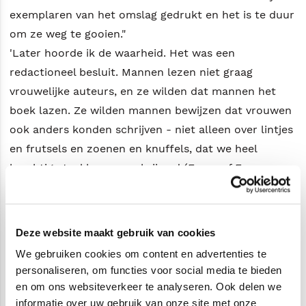
exemplaren van het omslag gedrukt en het is te duur
om ze weg te gooien."
'Later hoorde ik de waarheid. Het was een
redactioneel besluit. Mannen lezen niet graag
vrouwelijke auteurs, en ze wilden dat mannen het
boek lazen. Ze wilden mannen bewijzen dat vrouwen
ook anders konden schrijven - niet alleen over lintjes
en frutsels en zoenen en knuffels, dat we heel
krachtige taal kunnen schrijven.' (Faces of Fear, p.
175)
Ten tijde van V.C.'s interview leek ze in goede
Deze website maakt gebruik van cookies
gezondheid. Ze woonde met haar moeder in Virginia
We gebruiken cookies om content en advertenties te
Beach, Virginia (een locatie die V.C.'s lezers bekend zal
personaliseren, om functies voor social media te bieden
voorkomen), en ze had het erover dat ze misschien
en om ons websiteverkeer te analyseren. Ook delen we
een film zou regisseren die op een van haar boeken
informatie over uw gebruik van onze site met onze