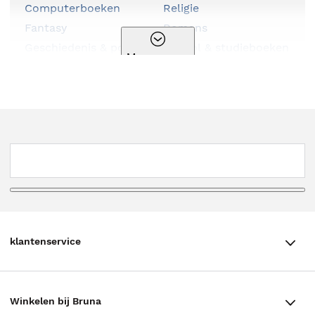
Computerboeken
Religie
Fantasy
Romans
Geschiedenis & politiek
School & studieboeken
Meer genres
Hobbyboeken
Serie
Huis, tuin & dier
Spiritualiteit
Kalenders & agenda's
Sportboeken
Kinderboeken
Stripboeken
Kookboeken
Thema
Kunst & cultuur
Thrillers
Literatuur
Young adult
Luisterboeken
klantenservice
klantenservice
Winkelen bij Bruna
Contact