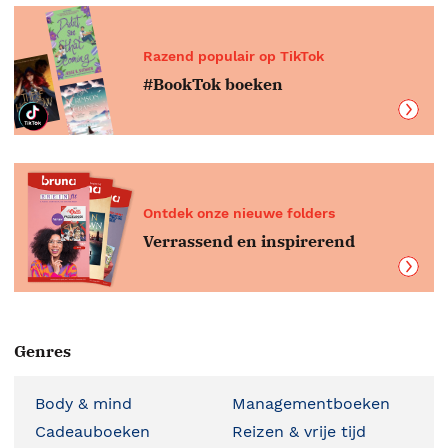
Razend populair op TikTok
#BookTok boeken
Ontdek onze nieuwe folders
Verrassend en inspirerend
Genres
Body & mind
Managementboeken
Cadeauboeken
Reizen & vrije tijd