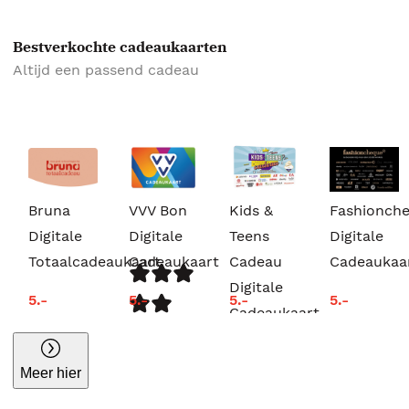
Bestverkochte cadeaukaarten
Altijd een passend cadeau
Bruna
VVV Bon
Kids &
Fashionch
Digitale
Digitale
Teens
Digitale
Totaalcadeaukaart
Cadeaukaart
Cadeau
Cadeaukaa
Digitale
5.-
5.-
5.-
5.-
Cadeaukaart
Meer hier