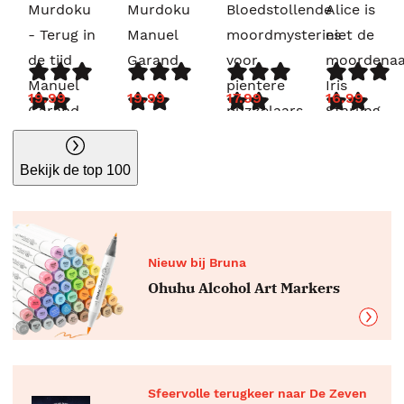
Murdoku
Murdoku
Bloedstollende
Alice is
- Terug in
Manuel
moordmysteries
niet de
de tijd
Garand
voor
moordenaa
Manuel
pientere
Iris
19.99
19.99
17.99
16.99
Garand
puzzelaars
Starling
G.T.
Karber
Bekijk de top 100
Nieuw bij Bruna
Ohuhu Alcohol Art Markers
Sfeervolle terugkeer naar De Zeven