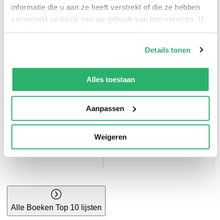
informatie die u aan ze heeft verstrekt of die ze hebben
Bruna top 10
Thrillers top 10
verzameld op basis van uw gebruik van hun services. U
kunt op ieder moment uw cookievoorkeuren aanpassen
op onze
cookiebeleid pagina
.
Details tonen
We werken samen met
42 derden
die uw gegevens
kunnen ontvangen en verwerken.
Alles toestaan
Aanpassen
Kinderboeken top
Weigeren
10
Kookboeken top 10
Alle Boeken Top 10 lijsten