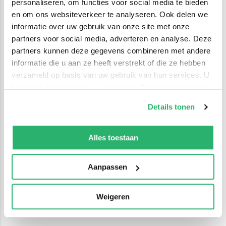
personaliseren, om functies voor social media te bieden
en om ons websiteverkeer te analyseren. Ook delen we
informatie over uw gebruik van onze site met onze
partners voor social media, adverteren en analyse. Deze
partners kunnen deze gegevens combineren met andere
informatie die u aan ze heeft verstrekt of die ze hebben
verzameld op basis van uw gebruik van hun services. U
kunt op ieder moment uw cookievoorkeuren aanpassen
op onze
cookiebeleid pagina
.
Details tonen
We werken samen met
42 derden
die uw gegevens
kunnen ontvangen en verwerken.
Alles toestaan
Aanpassen
Weigeren