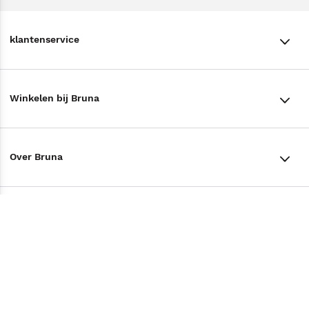
klantenservice
klantenservice
Winkelen bij Bruna
Contact
Winkels en openingstijden
Bestellen & Bezorging
Over Bruna
Assortiment in de winkel
Betalen
De organisatie
Cadeaukaarten
Annuleren & Retourneren
Volg ons op
Werken bij Bruna
Cadeauboxen
Veelgestelde vragen
TikTok #BookTok
Ondernemer worden
Staatsloterij
Tips
Zakelijk boeken bestellen
Facebook
De voordelen van Bruna
ING Servicepunten