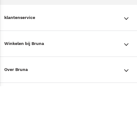
klantenservice
klantenservice
Winkelen bij Bruna
Contact
Winkels en openingstijden
Bestellen & Bezorging
Over Bruna
Assortiment in de winkel
Betalen
De organisatie
Cadeaukaarten
Annuleren & Retourneren
Volg ons op
Werken bij Bruna
Cadeauboxen
Veelgestelde vragen
TikTok #BookTok
Ondernemer worden
Staatsloterij
Tips
Zakelijk boeken bestellen
Facebook
De voordelen van Bruna
ING Servicepunten