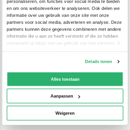
personaliseren, om functies voor social media te bieden
en om ons websiteverkeer te analyseren. Ook delen we
informatie over uw gebruik van onze site met onze
partners voor social media, adverteren en analyse. Deze
partners kunnen deze gegevens combineren met andere
informatie die u aan ze heeft verstrekt of die ze hebben
verzameld op basis van uw gebruik van hun services. U
kunt op ieder moment uw cookievoorkeuren aanpassen
op onze
cookiebeleid pagina
.
Details tonen
We werken samen met
42 derden
die uw gegevens
kunnen ontvangen en verwerken.
Alles toestaan
Aanpassen
Weigeren