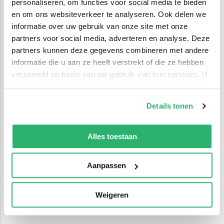
personaliseren, om functies voor social media te bieden
en om ons websiteverkeer te analyseren. Ook delen we
informatie over uw gebruik van onze site met onze
partners voor social media, adverteren en analyse. Deze
partners kunnen deze gegevens combineren met andere
informatie die u aan ze heeft verstrekt of die ze hebben
verzameld op basis van uw gebruik van hun services. U
kunt op ieder moment uw cookievoorkeuren aanpassen
op onze
cookiebeleid pagina
.
Details tonen
We werken samen met
42 derden
die uw gegevens
kunnen ontvangen en verwerken.
Alles toestaan
Aanpassen
Weigeren