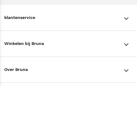
klantenservice
klantenservice
Winkelen bij Bruna
Contact
Winkels en openingstijden
Bestellen & Bezorging
Over Bruna
Assortiment in de winkel
Betalen
De organisatie
Cadeaukaarten
Annuleren & Retourneren
Volg ons op
Werken bij Bruna
Cadeauboxen
Veelgestelde vragen
TikTok #BookTok
Ondernemer worden
Staatsloterij
Tips
Zakelijk boeken bestellen
Facebook
De voordelen van Bruna
ING Servicepunten