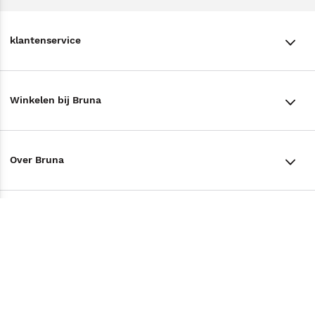
klantenservice
klantenservice
Winkelen bij Bruna
Contact
Winkels en openingstijden
Bestellen & Bezorging
Over Bruna
Assortiment in de winkel
Betalen
De organisatie
Cadeaukaarten
Annuleren & Retourneren
Volg ons op
Werken bij Bruna
Cadeauboxen
Veelgestelde vragen
TikTok #BookTok
Ondernemer worden
Staatsloterij
Tips
Zakelijk boeken bestellen
Facebook
De voordelen van Bruna
ING Servicepunten