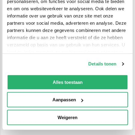
personaliseren, om functies voor social media te bieden
en om ons websiteverkeer te analyseren. Ook delen we
informatie over uw gebruik van onze site met onze
partners voor social media, adverteren en analyse. Deze
partners kunnen deze gegevens combineren met andere
informatie die u aan ze heeft verstrekt of die ze hebben
verzameld op basis van uw gebruik van hun services. U
kunt op ieder moment uw cookievoorkeuren aanpassen
op onze
cookiebeleid pagina
.
Details tonen
We werken samen met
42 derden
die uw gegevens
kunnen ontvangen en verwerken.
Alles toestaan
Aanpassen
Weigeren