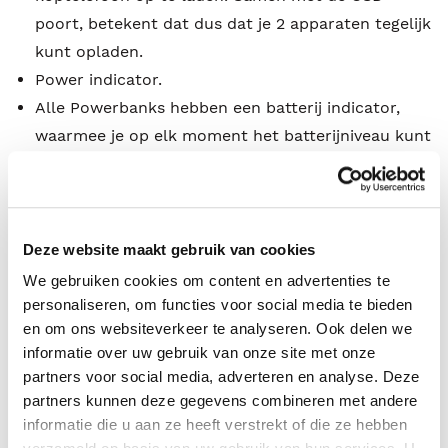
poort, betekent dat dus dat je 2 apparaten tegelijk
kunt opladen.
Power indicator.
Alle Powerbanks hebben een batterij indicator,
waarmee je op elk moment het batterijniveau kunt
checken. Druk op de knop en je ziet meteen
hoeveel power de Powerbank nog heeft.
Safety features Alle Fresh ’n Rebel Powerbanks
hebben 6 veiligheidsfuncties om ervoor te zorgen
Deze website maakt gebruik van cookies
dat al je apparaten veilig zijn.
We gebruiken cookies om content en advertenties te
De 6 veiligheidsfuncties beschermen tegen
personaliseren, om functies voor social media te bieden
en om ons websiteverkeer te analyseren. Ook delen we
overspanning, overstroom, oververhitting,
informatie over uw gebruik van onze site met onze
overbelasting, over-ontlading en kortsluiting.
partners voor social media, adverteren en analyse. Deze
Deze opladers in zakformaat zijn ook veilig om
partners kunnen deze gegevens combineren met andere
mee te vliegen omdat de Powerbanks het UN38.3-
informatie die u aan ze heeft verstrekt of die ze hebben
luchtvaartmaatschappij keurmerk hebben.