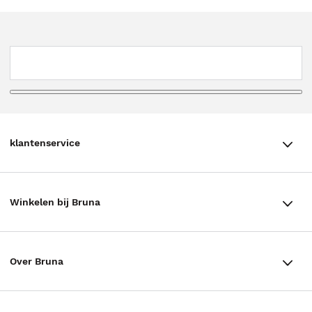
klantenservice
klantenservice
Winkelen bij Bruna
Contact
Winkels en openingstijden
Bestellen & Bezorging
Over Bruna
Assortiment in de winkel
Betalen
De organisatie
Cadeaukaarten