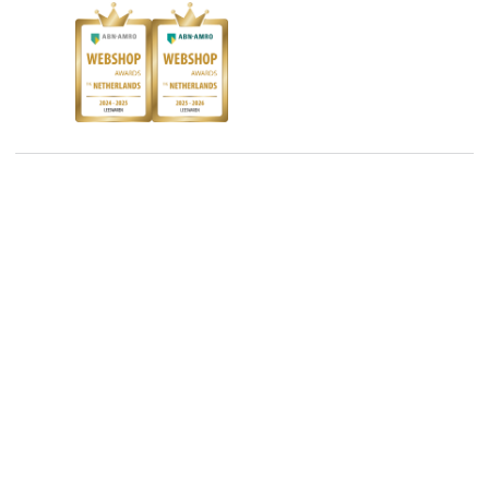
Kinderboekenweek
Blog
Boekenbon
Discriminerende boeken
De Nationale Voorleesdagen
Boekenweek
15.95
Wet op de Vaste Boekenprijs
Winacties
Algemene voorwaarden
Privacy