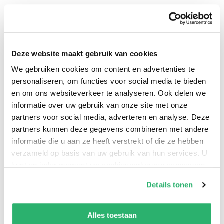
Deze website maakt gebruik van cookies
0
|
0
We gebruiken cookies om content en advertenties te
personaliseren, om functies voor social media te bieden
en om ons websiteverkeer te analyseren. Ook delen we
informatie over uw gebruik van onze site met onze
partners voor social media, adverteren en analyse. Deze
partners kunnen deze gegevens combineren met andere
informatie die u aan ze heeft verstrekt of die ze hebben
verzameld op basis van uw gebruik van hun services. U
kunt op ieder moment uw cookievoorkeuren aanpassen
op onze
cookiebeleid pagina
.
Details tonen
:
Maul
We werken samen met
42 derden
die uw gegevens
:
326103
kunnen ontvangen en verwerken.
Alles toestaan