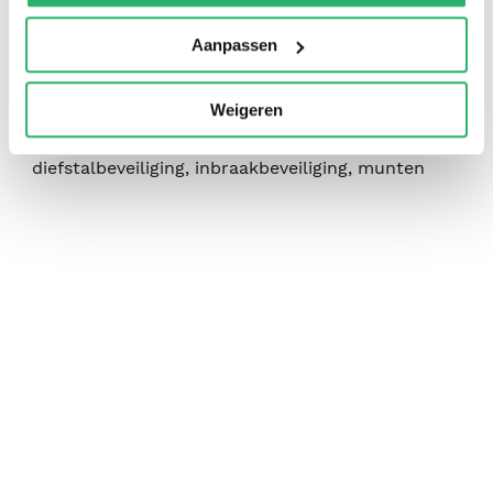
:
Kantoorartikel
Aanpassen
:
387
:
129 x 105 x 60 mm.
Weigeren
:
geldkisten, geldlade, geldcassette, spaarpot,
diefstalbeveiliging, inbraakbeveiliging, munten