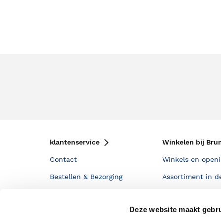
klantenservice
Winkelen bij Bru
Contact
Winkels en openi
Bestellen & Bezorging
Assortiment in d
Betalen
Cadeaukaarten
Deze website maakt gebru
Annuleren & Retourneren
Cadeauboxen