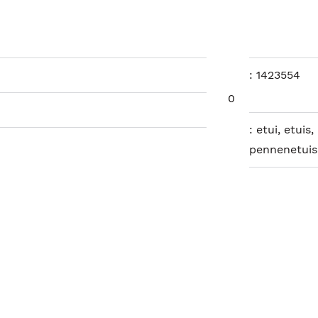
:
1423554
0
:
etui, etui
pennenetuis,