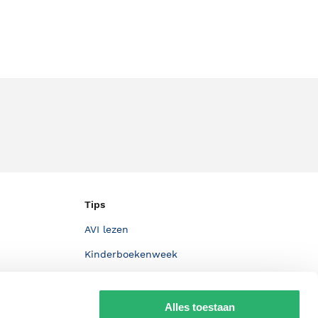
Tips
AVI lezen
Kinderboekenweek
Boekenbon
De Nationale Voorleesdagen
Alles toestaan