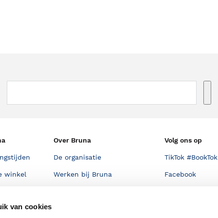
na
Over Bruna
Volg ons op
ngstijden
De organisatie
TikTok #BookTok
e winkel
Werken bij Bruna
Facebook
Ondernemer worden
Instagram
ik van cookies
De voordelen van Bruna