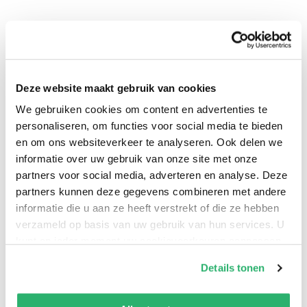
Deze website maakt gebruik van cookies
We gebruiken cookies om content en advertenties te
personaliseren, om functies voor social media te bieden
0
|
0
en om ons websiteverkeer te analyseren. Ook delen we
informatie over uw gebruik van onze site met onze
partners voor social media, adverteren en analyse. Deze
partners kunnen deze gegevens combineren met andere
informatie die u aan ze heeft verstrekt of die ze hebben
verzameld op basis van uw gebruik van hun services. U
kunt op ieder moment uw cookievoorkeuren aanpassen
op onze
cookiebeleid pagina
.
Details tonen
We werken samen met
42 derden
die uw gegevens
kunnen ontvangen en verwerken.