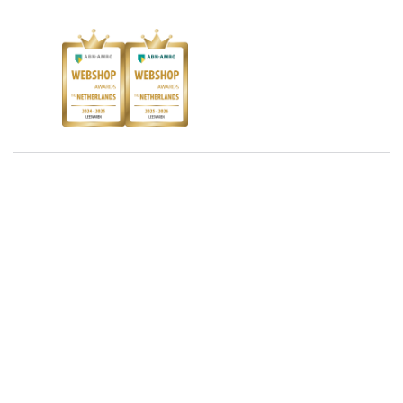
Responsible Disclosure Statement
Kinderboekenweek
Blog
Boekenbon
Discriminerende boeken
De Nationale Voorleesdagen
Boekenweek
Wet op de Vaste Boekenprijs
Winacties
Algemene voorwaarden
Privacy