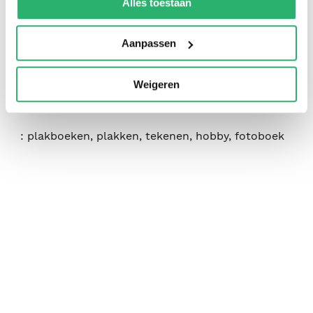
:
Papyrus
Alles toestaan
:
097020
Aanpassen
:
Kantoorartikel
:
250
Weigeren
:
216 x 169 x 20 mm.
:
plakboeken, plakken, tekenen, hobby, fotoboek