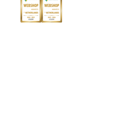
Boekenbon
Discriminerende boeken
De Nationale Voorleesdagen
Boekenweek
Wet op de Vaste Boekenprijs
Winacties
Algemene voorwaarden
Privacy
Cookies