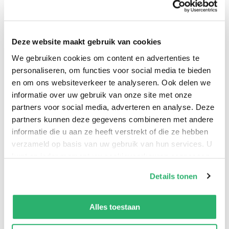
Smal.
Insteek.
Wit.
Deze website maakt gebruik van cookies
50 stuks.
We gebruiken cookies om content en advertenties te
personaliseren, om functies voor social media te bieden
en om ons websiteverkeer te analyseren. Ook delen we
informatie over uw gebruik van onze site met onze
partners voor social media, adverteren en analyse. Deze
partners kunnen deze gegevens combineren met andere
informatie die u aan ze heeft verstrekt of die ze hebben
verzameld op basis van uw gebruik van hun services. U
kunt op ieder moment uw cookievoorkeuren aanpassen
op onze
cookiebeleid pagina
.
Details tonen
We werken samen met
42 derden
die uw gegevens
0
|
0
kunnen ontvangen en verwerken.
Alles toestaan