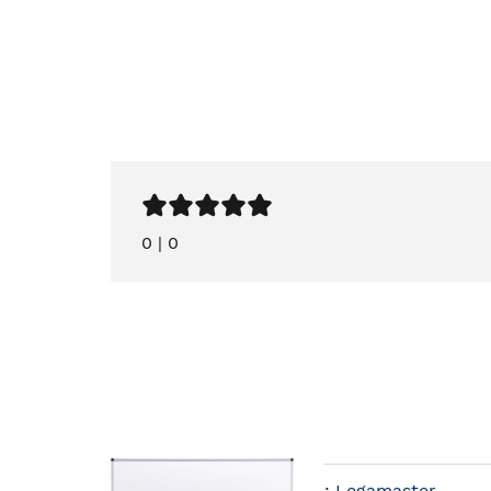
0
|
0
:
Legamaster