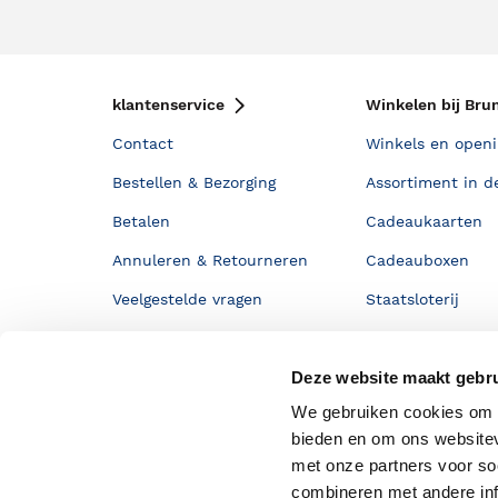
klantenservice
Winkelen bij Bru
Contact
Winkels en openi
Bestellen & Bezorging
Assortiment in d
Betalen
Cadeaukaarten
Annuleren & Retourneren
Cadeauboxen
Veelgestelde vragen
Staatsloterij
Zakelijk boeken bestellen
ING Servicepunt
Deze website maakt gebru
Douwe Egberts punten
We gebruiken cookies om c
bieden en om ons websitev
met onze partners voor so
combineren met andere inf