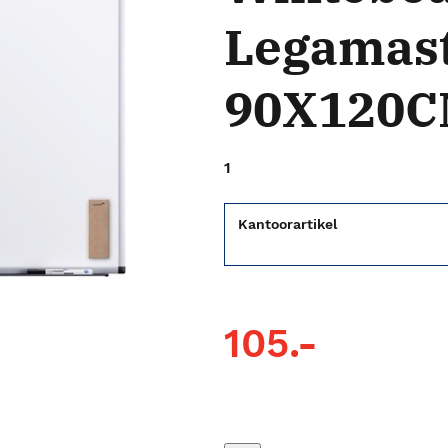
Legamast
90X120
1
Kantoorartikel
105.-