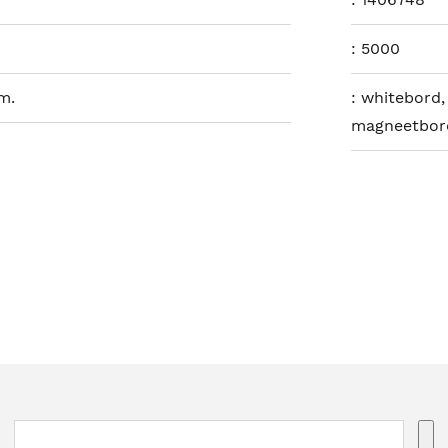
:
5000
m.
:
whitebord, 
magneetbor