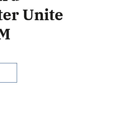
er Unite
CM