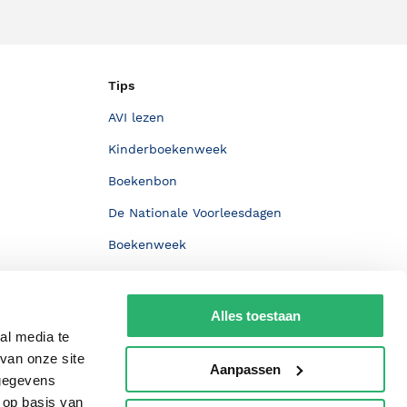
Tips
AVI lezen
Kinderboekenweek
Boekenbon
De Nationale Voorleesdagen
Boekenweek
Wet op de Vaste Boekenprijs
Winacties
Alles toestaan
al media te
van onze site
Aanpassen
 gegevens
 op basis van