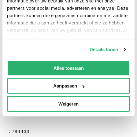
informatie over uw gebruik van onze site met onze
partners voor social media, adverteren en analyse. Deze
partners kunnen deze gegevens combineren met andere
informatie die u aan ze heeft verstrekt of die ze hebben
verzameld op basis van uw gebruik van hun services. U
kunt op ieder moment uw cookievoorkeuren aanpassen
op onze
cookiebeleid pagina
.
Details tonen
0
|
0
We werken samen met
42 derden
die uw gegevens
kunnen ontvangen en verwerken.
Alles toestaan
Aanpassen
Weigeren
:
784433