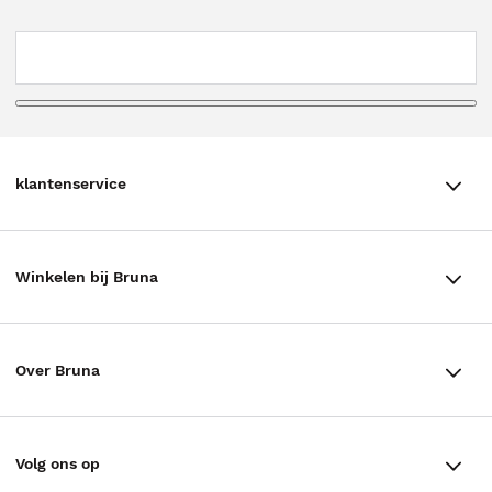
klantenservice
klantenservice
Winkelen bij Bruna
Contact
Winkels en openingstijden
Bestellen & Bezorging
Over Bruna
Assortiment in de winkel
Betalen
De organisatie
Cadeaukaarten
Annuleren & Retourneren
Volg ons op
Werken bij Bruna