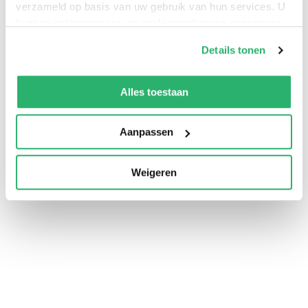
Gesloten
verzameld op basis van uw gebruik van hun services. U
kunt op ieder moment uw cookievoorkeuren aanpassen
op onze
cookiebeleid pagina
.
Details tonen
We werken samen met
42 derden
die uw gegevens
kunnen ontvangen en verwerken.
Alles toestaan
Aanpassen
Weigeren