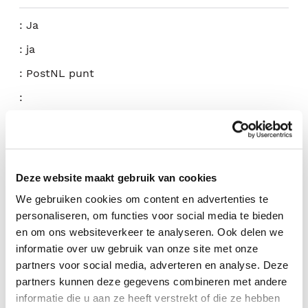
:
Ja
:
ja
:
PostNL punt
:
09.00 - 18.00
Deze website maakt gebruik van cookies
09.00 - 18.00
We gebruiken cookies om content en advertenties te
09.00 - 18.00
personaliseren, om functies voor social media te bieden
en om ons websiteverkeer te analyseren. Ook delen we
09.00 - 18.00
informatie over uw gebruik van onze site met onze
09.00 - 18.00
partners voor social media, adverteren en analyse. Deze
partners kunnen deze gegevens combineren met andere
09.00 - 17.00
informatie die u aan ze heeft verstrekt of die ze hebben