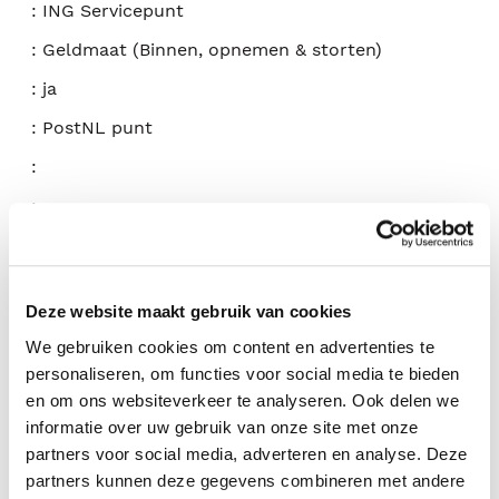
:
ING Servicepunt
:
Geldmaat (Binnen, opnemen & storten)
:
ja
:
PostNL punt
:
:
Deze website maakt gebruik van cookies
10.00 - 18.00
We gebruiken cookies om content en advertenties te
09.00 - 18.00
personaliseren, om functies voor social media te bieden
09.00 - 18.00
en om ons websiteverkeer te analyseren. Ook delen we
informatie over uw gebruik van onze site met onze
09.00 - 18.00
partners voor social media, adverteren en analyse. Deze
09.00 - 19.00
partners kunnen deze gegevens combineren met andere