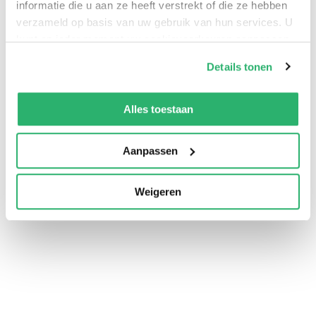
informatie die u aan ze heeft verstrekt of die ze hebben
09.00 - 17.00
verzameld op basis van uw gebruik van hun services. U
Gesloten
kunt op ieder moment uw cookievoorkeuren aanpassen
op onze
cookiebeleid pagina
.
Details tonen
We werken samen met
42 derden
die uw gegevens
kunnen ontvangen en verwerken.
Alles toestaan
Aanpassen
Weigeren