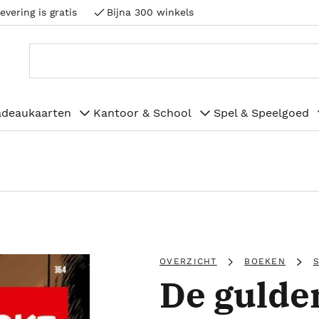
evering is gratis
Bijna 300 winkels
adeaukaarten
Kantoor & School
Spel & Speelgoed
OVERZICHT
BOEKEN
De gulden