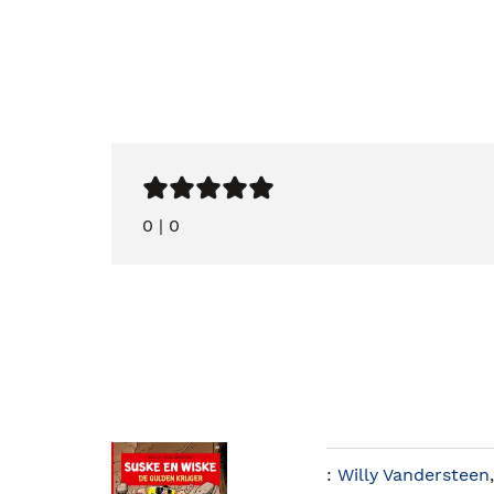
0
|
0
:
Willy Vandersteen