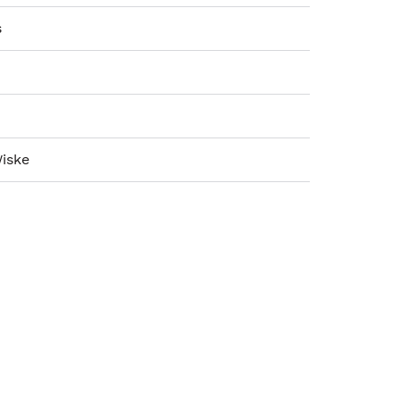
s
iske