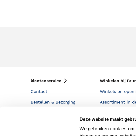
klantenservice
Winkelen bij Bru
Contact
Winkels en openi
Bestellen & Bezorging
Assortiment in d
Betalen
Cadeaukaarten
Deze website maakt gebru
Annuleren & Retourneren
Cadeauboxen
We gebruiken cookies om c
Veelgestelde vragen
Staatsloterij
bieden en om ons websitev