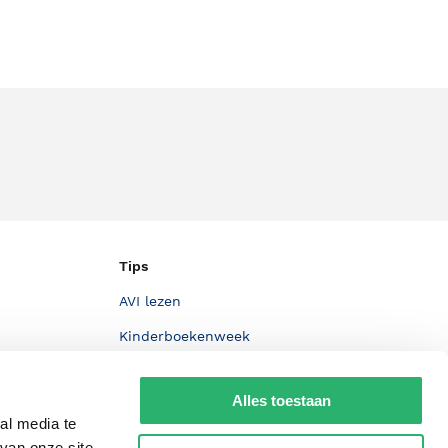
Tips
AVI lezen
Kinderboekenweek
Boekenbon
Alles toestaan
De Nationale Voorleesdagen
al media te
Boekenweek
van onze site