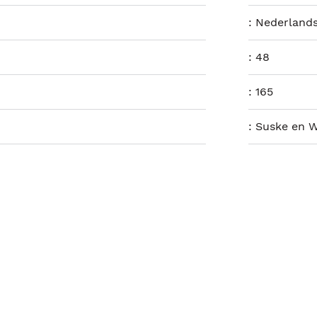
:
Nederland
:
48
:
165
:
Suske en W