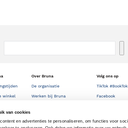
na
Over Bruna
Volg ons op
ngstijden
De organisatie
TikTok #BookTok
e winkel
Werken bij Bruna
Facebook
Ondernemer worden
Instagram
ik van cookies
De voordelen van Bruna
ontent en advertenties te personaliseren, om functies voor soci
Responsible Disclosure
erkeer te analyseren. Ook delen we informatie over uw gebruik 