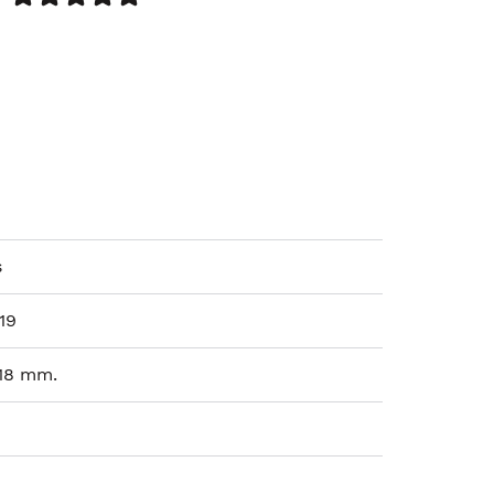
s
19
 18 mm.