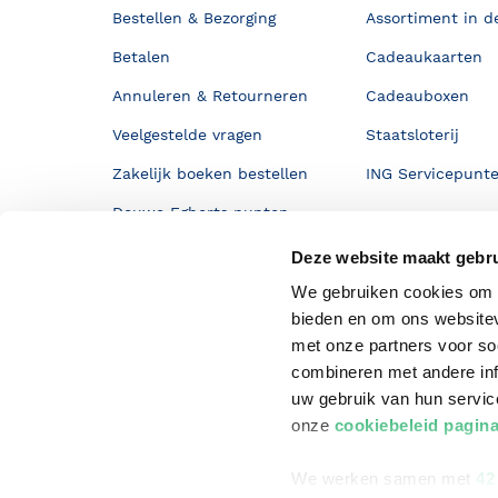
Bestellen & Bezorging
Assortiment in d
Betalen
Cadeaukaarten
Annuleren & Retourneren
Cadeauboxen
Veelgestelde vragen
Staatsloterij
Zakelijk boeken bestellen
ING Servicepunt
Douwe Egberts punten
Deze website maakt gebru
We gebruiken cookies om c
bieden en om ons websitev
met onze partners voor so
combineren met andere inf
uw gebruik van hun servi
onze
cookiebeleid pagin
We werken samen met
42