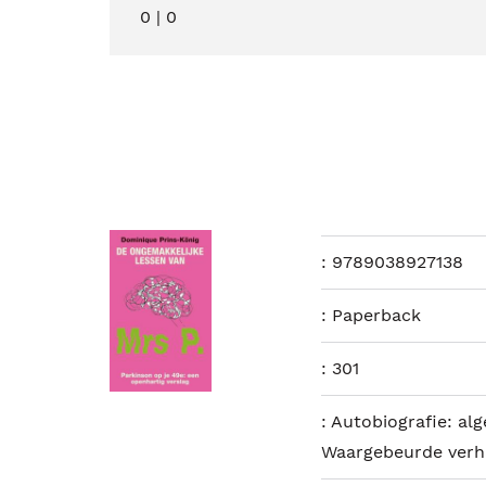
0
|
0
:
9789038927138
:
Paperback
:
301
:
Autobiografie: al
Waargebeurde verh