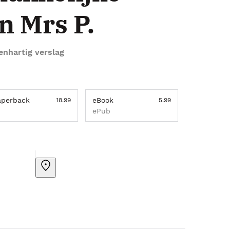
n Mrs P.
enhartig verslag
aperback
eBook
18.99
5.99
ePub