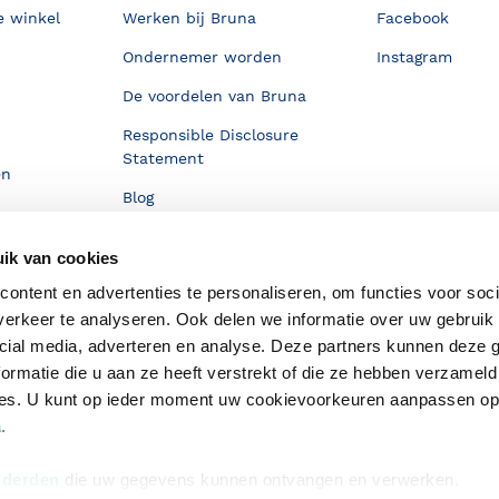
e winkel
Werken bij Bruna
Facebook
Ondernemer worden
Instagram
De voordelen van Bruna
Responsible Disclosure
Statement
en
Blog
Discriminerende boeken
ik van cookies
ontent en advertenties te personaliseren, om functies voor soci
erkeer te analyseren. Ook delen we informatie over uw gebruik 
cial media, adverteren en analyse. Deze partners kunnen deze
ormatie die u aan ze heeft verstrekt of die ze hebben verzameld
ces. U kunt op ieder moment uw cookievoorkeuren aanpassen o
a
.
 derden
die uw gegevens kunnen ontvangen en verwerken.