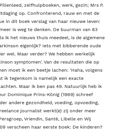
Pillenleed, zelfhulpboeken, werk, gezin; Mrs P.
itdaging op. Confronterend, rauw en met de
 in dit boek verslag van haar nieuwe leven:
t meer is weg te denken. De buurman van 83
Als ik het nieuws thuis meedeel, is de algemene
Parkinson eigenlijk? Iets met bibberende oude
ier wel. Maar verder? We hebben werkelijk
kinson symptomen'. Van de resultaten die op
en moet ik een beetje lachen: 'Haha, volgens
at ik tegenkom is namelijk een exacte
chten. Maar ik ben pas 49. Natuurlijk heb ik
eur Dominique Prins-König (1969) schreef
der andere gezondheid, voeding, opvoeding,
freelance journalist werkt(e) zij onder meer
rsgroep, Vriendin, Santé, Libelle en Wij
09 verscheen haar eerste boek: De kinderen?