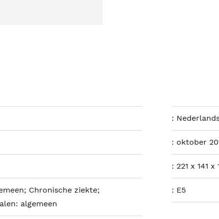
:
Nederland
:
oktober 20
:
221 x 141 x
gemeen; Chronische ziekte;
:
E5
alen: algemeen