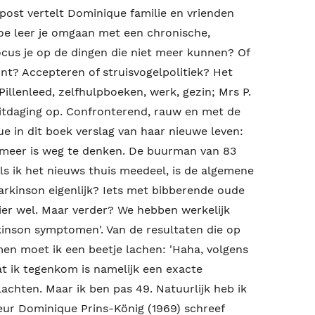
post vertelt Dominique familie en vrienden
Hoe leer je omgaan met een chronische,
cus je op de dingen die niet meer kunnen? Of
unt? Accepteren of struisvogelpolitiek? Het
Pillenleed, zelfhulpboeken, werk, gezin; Mrs P.
itdaging op. Confronterend, rauw en met de
 in dit boek verslag van haar nieuwe leven:
t meer is weg te denken. De buurman van 83
Als ik het nieuws thuis meedeel, is de algemene
Parkinson eigenlijk? Iets met bibberende oude
ier wel. Maar verder? We hebben werkelijk
kinson symptomen'. Van de resultaten die op
en moet ik een beetje lachen: 'Haha, volgens
at ik tegenkom is namelijk een exacte
chten. Maar ik ben pas 49. Natuurlijk heb ik
eur Dominique Prins-König (1969) schreef