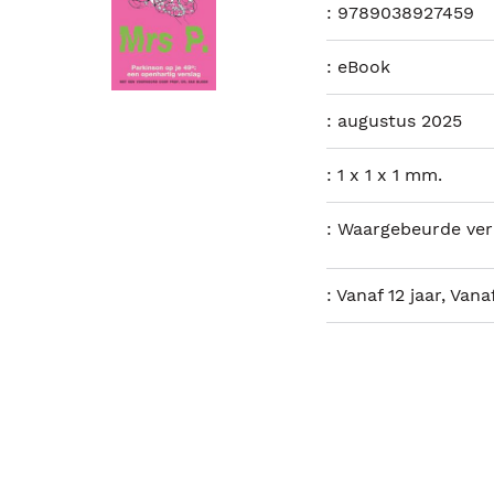
:
9789038927459
:
eBook
:
augustus 2025
:
1 x 1 x 1 mm.
:
Waargebeurde ver
:
Vanaf 12 jaar, Vanaf