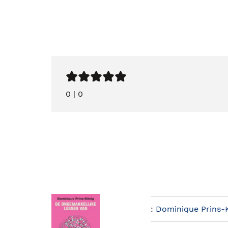
0
|
0
:
Dominique Prins-