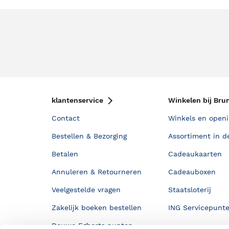
klantenservice
Winkelen bij Bru
Contact
Winkels en openi
Bestellen & Bezorging
Assortiment in d
Betalen
Cadeaukaarten
Annuleren & Retourneren
Cadeauboxen
Veelgestelde vragen
Staatsloterij
Zakelijk boeken bestellen
ING Servicepunt
Douwe Egberts punten