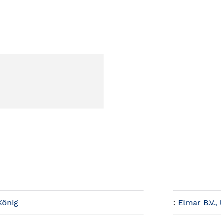
König
:
Elmar B.V., 