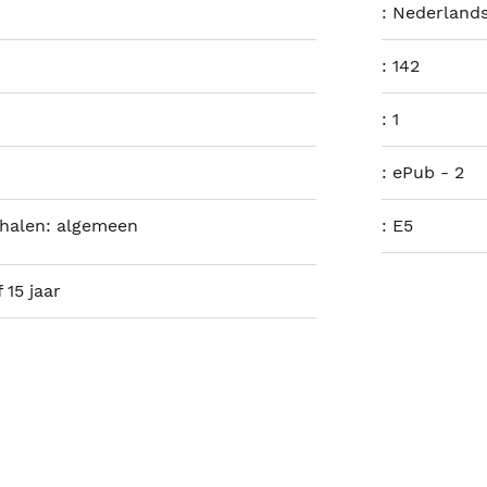
:
Nederland
:
142
:
1
:
ePub - 2
halen: algemeen
:
E5
 15 jaar