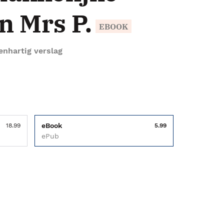
n Mrs P.
EBOOK
enhartig verslag
eBook
18.99
5.99
ePub