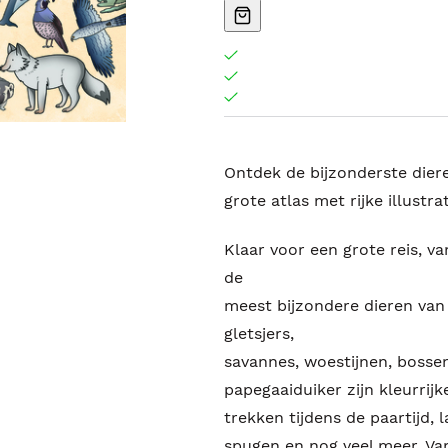
Ontdek de bijzonderste diere
grote atlas met rijke illustra
Klaar voor een grote reis, v
de
meest bijzondere dieren van
gletsjers,
savannes, woestijnen, bosse
papegaaiduiker zijn kleurrij
trekken tijdens de paartijd,
spugen en nog veel meer. Van