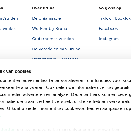
na
Over Bruna
Volg ons op
ngstijden
De organisatie
TikTok #BookTok
e winkel
Werken bij Bruna
Facebook
Ondernemer worden
Instagram
De voordelen van Bruna
Responsible Disclosure
Statement
en
ik van cookies
Blog
ontent en advertenties te personaliseren, om functies voor soci
Discriminerende boeken
erkeer te analyseren. Ook delen we informatie over uw gebruik 
cial media, adverteren en analyse. Deze partners kunnen deze
ormatie die u aan ze heeft verstrekt of die ze hebben verzameld
ces. U kunt op ieder moment uw cookievoorkeuren aanpassen o
a
.
 derden
die uw gegevens kunnen ontvangen en verwerken.