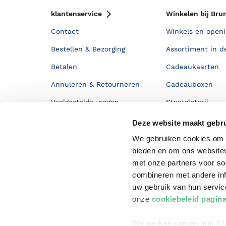
klantenservice
Winkelen bij Bru
Contact
Winkels en openi
Bestellen & Bezorging
Assortiment in d
Betalen
Cadeaukaarten
Annuleren & Retourneren
Cadeauboxen
Veelgestelde vragen
Staatsloterij
Zakelijk boeken bestellen
ING Servicepunt
Deze website maakt gebru
Douwe Egberts punten
We gebruiken cookies om c
bieden en om ons websitev
met onze partners voor so
combineren met andere inf
uw gebruik van hun servi
onze
cookiebeleid pagin
We werken samen met
42