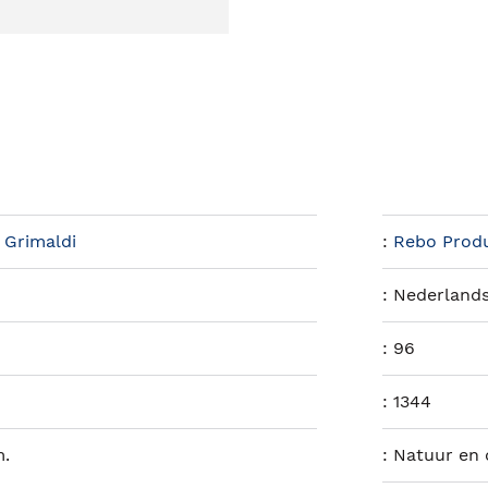
 Grimaldi
:
Rebo Prod
:
Nederland
:
96
:
1344
m.
:
Natuur en 