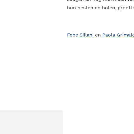
hun nesten en holen, grootte
Febe Sillani
en
Paola Grimald