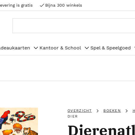
evering is gratis
Bijna 300 winkels
adeaukaarten
Kantoor & School
Spel & Speelgoed
OVERZICHT
BOEKEN
H
DIER
Dierenat