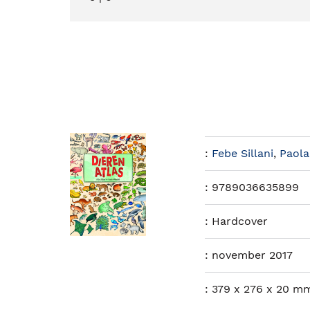
:
Febe Sillani
,
Paola
:
9789036635899
:
Hardcover
:
november 2017
:
379 x 276 x 20 m