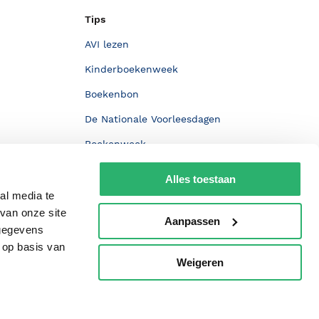
Tips
AVI lezen
Kinderboekenweek
Boekenbon
De Nationale Voorleesdagen
Boekenweek
Wet op de Vaste Boekenprijs
Alles toestaan
Winacties
al media te
van onze site
Aanpassen
 gegevens
 op basis van
Weigeren
p