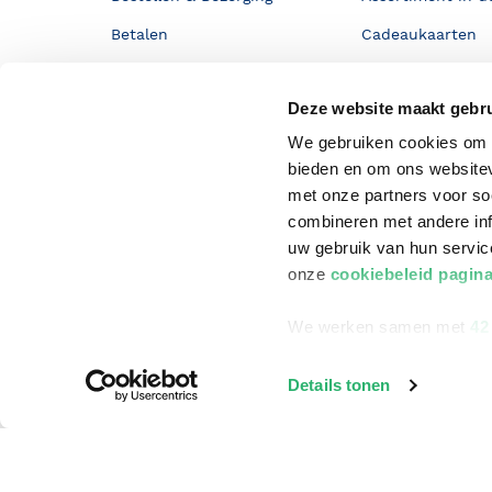
Betalen
Cadeaukaarten
Annuleren & Retourneren
Cadeauboxen
Deze website maakt gebru
Veelgestelde vragen
Staatsloterij
We gebruiken cookies om c
Zakelijk boeken bestellen
ING Servicepunt
bieden en om ons websitev
Douwe Egberts punten
met onze partners voor so
combineren met andere inf
uw gebruik van hun servi
onze
cookiebeleid pagin
We werken samen met
42
Details tonen