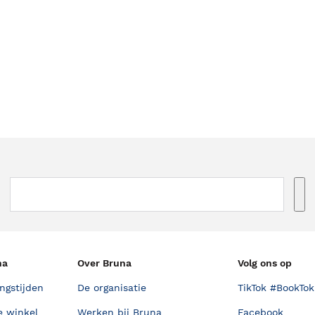
na
Over Bruna
Volg ons op
ngstijden
De organisatie
TikTok #BookTok
e winkel
Werken bij Bruna
Facebook