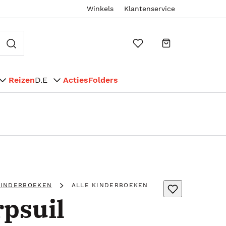
Winkels
Klantenservice
Reizen
D.E
Acties
Folders
KINDERBOEKEN
ALLE KINDERBOEKEN
rpsuil