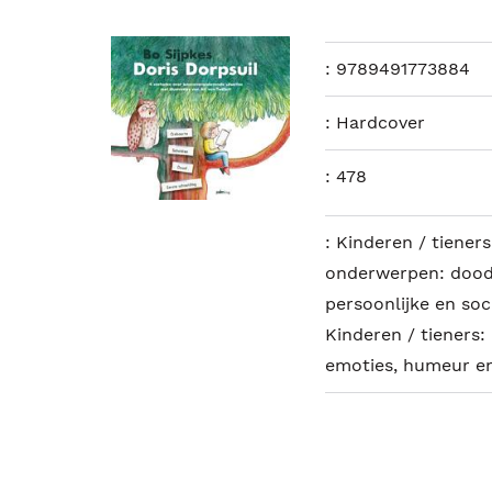
:
9789491773884
:
Hardcover
:
478
:
Kinderen / tieners
onderwerpen: dood e
persoonlijke en so
Kinderen / tieners:
emoties, humeur e