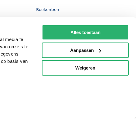
Boekenbon
De Nationale Voorleesdagen
Boekenweek
Alles toestaan
al media te
Wet op de Vaste Boekenprijs
van onze site
Aanpassen
Winacties
 gegevens
 op basis van
Weigeren
p