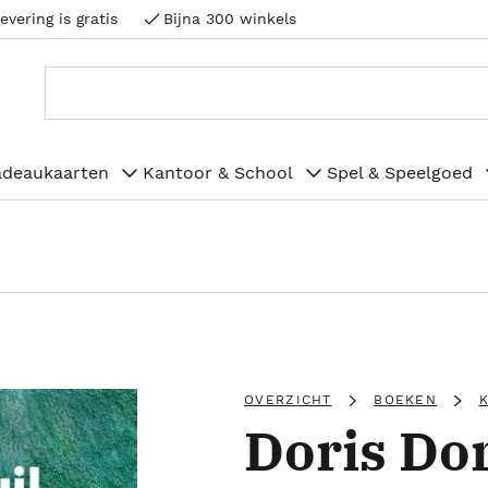
evering is gratis
Bijna 300 winkels
adeaukaarten
Kantoor & School
Spel & Speelgoed
OVERZICHT
BOEKEN
Doris Do