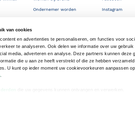
Ondernemer worden
Instagram
De voordelen van Bruna
ik van cookies
Responsible Disclosure
Statement
ontent en advertenties te personaliseren, om functies voor soci
en
erkeer te analyseren. Ook delen we informatie over uw gebruik 
Blog
cial media, adverteren en analyse. Deze partners kunnen deze
Discriminerende boeken
ormatie die u aan ze heeft verstrekt of die ze hebben verzameld
ces. U kunt op ieder moment uw cookievoorkeuren aanpassen o
a
.
 derden
die uw gegevens kunnen ontvangen en verwerken.