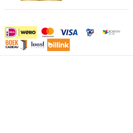
Boekenweek
Wet op de Vaste Boekenprijs
Winacties
Algemene voorwaarden
17.95
Privacy
Cookies
Disclaimer