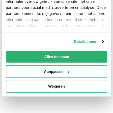
informatie over uw gebruik van onze site met onze
partners voor social media, adverteren en analyse. Deze
partners kunnen deze gegevens combineren met andere
informatie die u aan ze heeft verstrekt of die ze hebben
verzameld op basis van uw gebruik van hun services. U
kunt op ieder moment uw cookievoorkeuren aanpassen
op onze
cookiebeleid pagina
.
Details tonen
We werken samen met
42 derden
die uw gegevens
0
|
0
kunnen ontvangen en verwerken.
Alles toestaan
Aanpassen
Weigeren