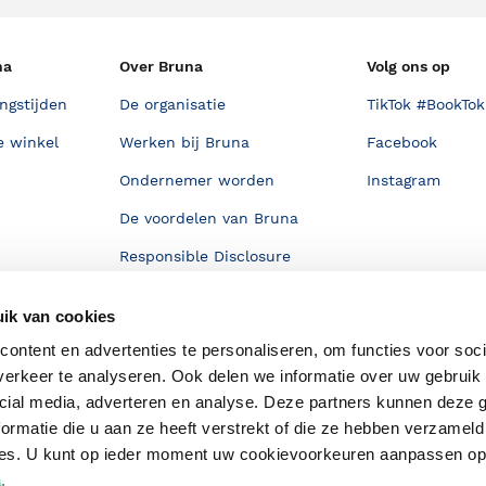
na
Over Bruna
Volg ons op
ngstijden
De organisatie
TikTok #BookTok
e winkel
Werken bij Bruna
Facebook
Ondernemer worden
Instagram
De voordelen van Bruna
Responsible Disclosure
Statement
en
ik van cookies
Blog
ontent en advertenties te personaliseren, om functies voor soci
Discriminerende boeken
erkeer te analyseren. Ook delen we informatie over uw gebruik 
cial media, adverteren en analyse. Deze partners kunnen deze
ormatie die u aan ze heeft verstrekt of die ze hebben verzameld
ces. U kunt op ieder moment uw cookievoorkeuren aanpassen o
a
.