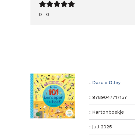
0
|
0
:
Darcie Olley
:
9789047717157
:
Kartonboekje
:
juli 2025