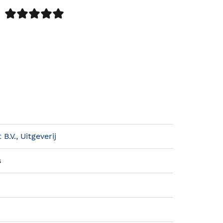
B.V., Uitgeverij
s