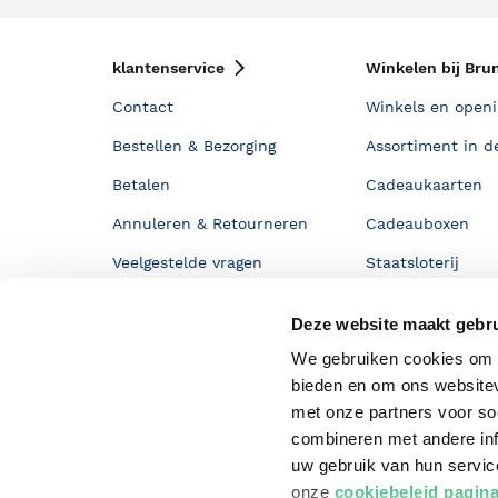
klantenservice
Winkelen bij Bru
Contact
Winkels en openi
Bestellen & Bezorging
Assortiment in d
Betalen
Cadeaukaarten
Annuleren & Retourneren
Cadeauboxen
Veelgestelde vragen
Staatsloterij
Zakelijk boeken bestellen
ING Servicepunt
Deze website maakt gebru
Douwe Egberts punten
We gebruiken cookies om c
bieden en om ons websitev
met onze partners voor so
combineren met andere inf
uw gebruik van hun servi
onze
cookiebeleid pagin