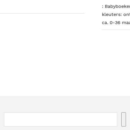
:
Babyboeken;
kleuters: on
ca. 0-36 m