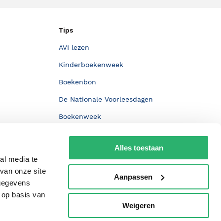
Tips
AVI lezen
Kinderboekenweek
Boekenbon
De Nationale Voorleesdagen
Boekenweek
Wet op de Vaste Boekenprijs
Alles toestaan
Winacties
al media te
van onze site
Aanpassen
 gegevens
 op basis van
Weigeren
p