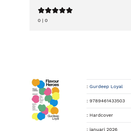
0
|
0
:
Gurdeep Loyal
:
9789461433503
:
Hardcover
:
januari 2026