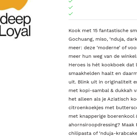
Kook met 15 fantastische s
Gochuang, miso, ‘nduja, dark
meer: deze ‘moderne’ of voo
meer hun weg van de winkel
Heroes is hét kookboek dat l
smaakhelden haalt en daarmee
uit. Blink uit in originalite
met kopi-sambal & dukkah va
het alleen als je Aziatisch 
citroenkoekjes met buttersc
met knapperige boerenkool 
ahornsiroopdressing? Maak 
chilipasta of ‘nduja-krabcak