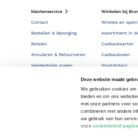
klantenservice
Winkelen bij Bru
Contact
Winkels en openi
Bestellen & Bezorging
Assortiment in d
Betalen
Cadeaukaarten
Annuleren & Retourneren
Cadeauboxen
Veelgestelde vragen
Staatsloterij
Zakelijk boeken bestellen
ING Servicepunt
Deze website maakt gebru
Douwe Egberts punten
We gebruiken cookies om c
bieden en om ons websitev
met onze partners voor so
combineren met andere inf
uw gebruik van hun servi
onze
cookiebeleid pagin