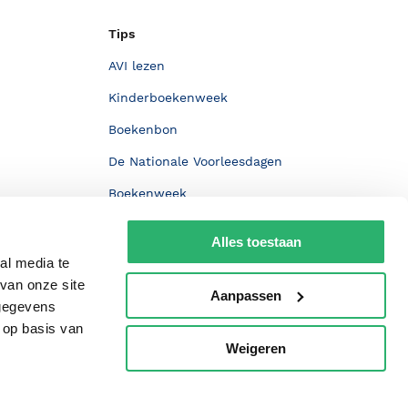
Tips
AVI lezen
Kinderboekenweek
Boekenbon
De Nationale Voorleesdagen
Boekenweek
Wet op de Vaste Boekenprijs
Alles toestaan
Winacties
al media te
van onze site
Aanpassen
 gegevens
 op basis van
Weigeren
p