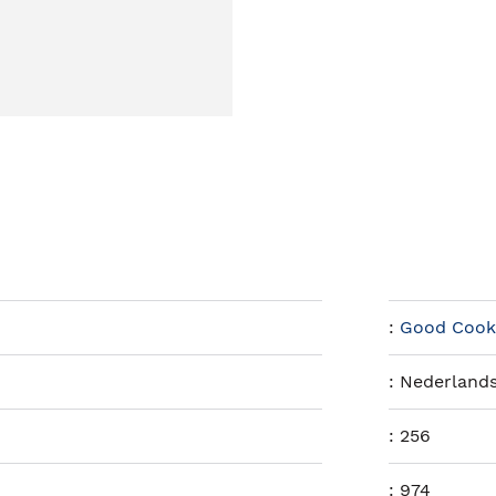
:
Good Coo
:
Nederland
:
256
:
974