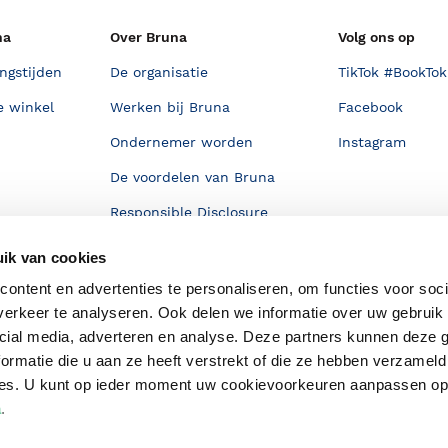
na
Over Bruna
Volg ons op
ngstijden
De organisatie
TikTok #BookTok
e winkel
Werken bij Bruna
Facebook
Ondernemer worden
Instagram
De voordelen van Bruna
Responsible Disclosure
Statement
en
ik van cookies
Blog
ontent en advertenties te personaliseren, om functies voor soci
Discriminerende boeken
erkeer te analyseren. Ook delen we informatie over uw gebruik 
cial media, adverteren en analyse. Deze partners kunnen deze
ormatie die u aan ze heeft verstrekt of die ze hebben verzameld
ces. U kunt op ieder moment uw cookievoorkeuren aanpassen o
a
.