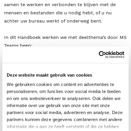
samen te werken en verbonden te blijven met de
mensen en bestanden die u nodig hebt, of u nu
achter uw bureau werkt of onderweg bent.
In dit Handboek werken we met deelthema’s door MS
Teams heen:
Deel 1: Aan de slag met MS Teams. Hier gaat u aan
de slag en gebruikt u Teams.
Deze website maakt gebruik van cookies
Deel 2: Chat, teams, kanalen en apps verkennen. In
We gebruiken cookies om content en advertenties te
dit deel leert u enkele van de belangrijkste
personaliseren, om functies voor social media te bieden
functies van Teams kennen. U leert hoe u
en om ons websiteverkeer te analyseren. Ook delen we
berichten naar andere mensen en groepen stuurt
informatie over uw gebruik van onze site met onze
via chats en kanalen.
partners voor social media, adverteren en analyse. Deze
Deel 3: Teams, kanalen, tabs en apps verkennen. In
partners kunnen deze gegevens combineren met andere
informatie die u aan ze heeft verstrekt of die ze hebben
dit deel leert u hoe u uw teams kunt inrichten