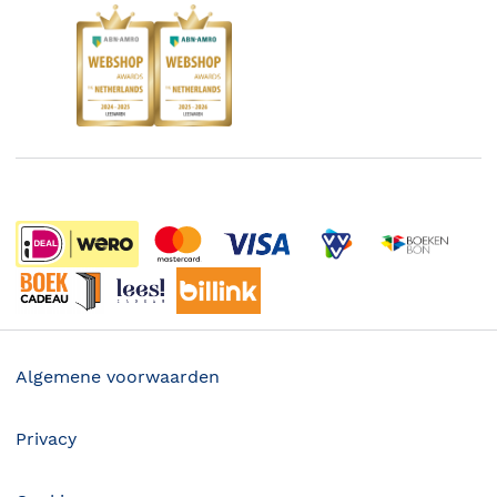
Kinderboekenweek
Blog
Boekenbon
Discriminerende boeken
De Nationale Voorleesdagen
Boekenweek
Wet op de Vaste Boekenprijs
Winacties
Algemene voorwaarden
Privacy