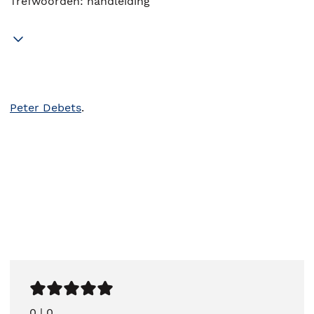
Trefwoorden: handleiding
Peter Debets
.
0
|
0