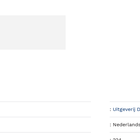
:
Uitgeverij 
:
Nederland
:
224