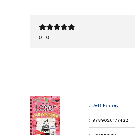
0
|
0
:
Jeff Kinney
:
9789026177422
:
Hardcover