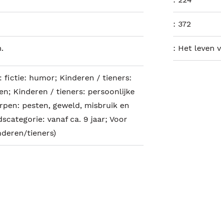
:
372
.
:
Het leven 
: fictie: humor; Kinderen / tieners:
en; Kinderen / tieners: persoonlijke
rpen: pesten, geweld, misbruik en
scategorie: vanaf ca. 9 jaar; Voor
nderen/tieners)