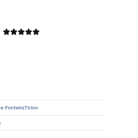
De Fontein|Tirion
s