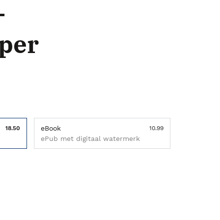
-
per
eBook
18.50
10.99
ePub met digitaal watermerk