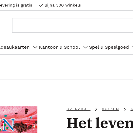
evering is gratis
Bijna 300 winkels
adeaukaarten
Kantoor & School
Spel & Speelgoed
OVERZICHT
BOEKEN
Het leve