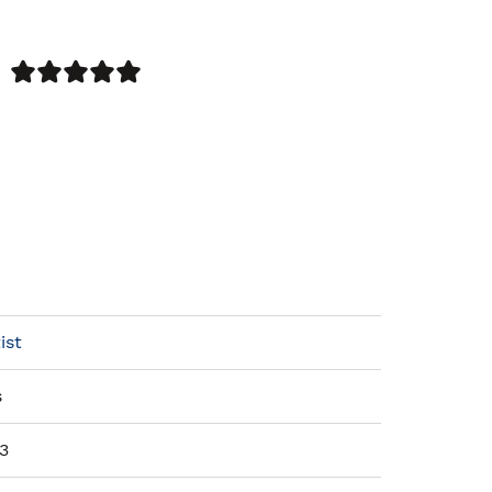
ist
s
23