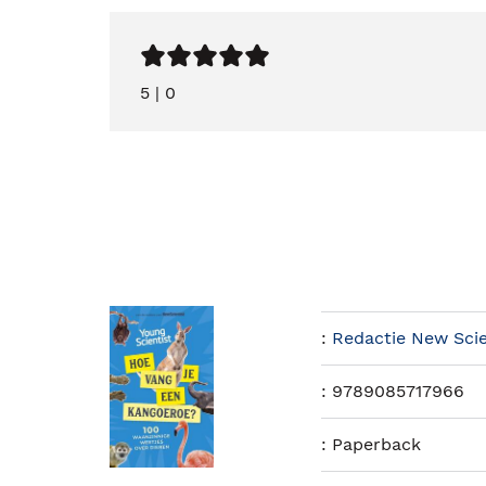
5
|
0
:
Redactie New Scie
:
9789085717966
:
Paperback