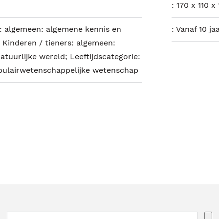
:
170 x 110 x
s: algemeen: algemene kennis en
:
Vanaf 10 jaa
; Kinderen / tieners: algemeen:
atuurlijke wereld; Leeftijdscategorie:
Populairwetenschappelijke wetenschap