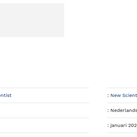
ntist
:
New Scient
:
Nederland
:
januari 20