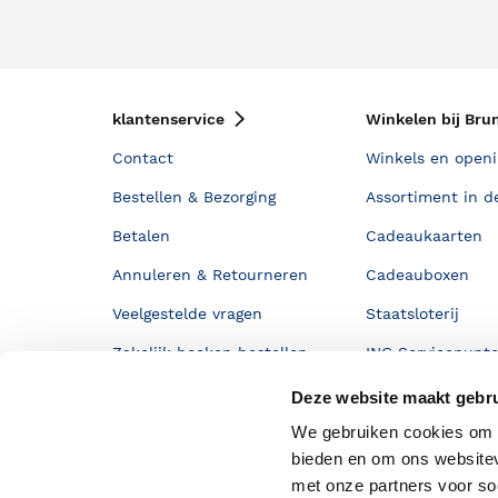
klantenservice
Winkelen bij Bru
Contact
Winkels en openi
Bestellen & Bezorging
Assortiment in d
Betalen
Cadeaukaarten
Annuleren & Retourneren
Cadeauboxen
Veelgestelde vragen
Staatsloterij
Zakelijk boeken bestellen
ING Servicepunt
Douwe Egberts punten
Deze website maakt gebru
We gebruiken cookies om c
bieden en om ons websitev
met onze partners voor so