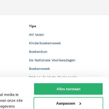
Tips
AVI lezen
Kinderboekenweek
Boekenbon
De Nationale Voorleesdagen
Boekenweek
Wet op de Vaste Boekenprijs
Winacties
Alles toestaan
al media te
van onze site
Aanpassen
 gegevens