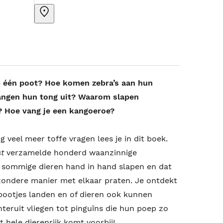
 één poot? Hoe komen zebra’s aan hun
angen hun tong uit? Waarom slapen
 Hoe vang je een kangoeroe?
veel meer toffe vragen lees je in dit boek.
t
verzamelde honderd waanzinnige
at sommige dieren hand in hand slapen en dat
jzondere manier met elkaar praten. Je ontdekt
 pootjes landen en of dieren ook kunnen
hteruit vliegen tot pinguïns die hun poep zo
 hele dierenrijk komt voorbij!