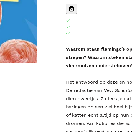
Waarom staan flamingo’s op
strepen? Waarom steken sl
vleermuizen ondersteboven?
Het antwoord op deze en nog 
De redactie van
New Scientis
dierenweetjes. Zo lees je d
haringen op een wel heel bi
of katten echt altijd op hun
dromen. Van kolibries die ac
ver mogelijk wegschieten, het