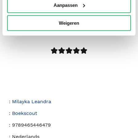
Aanpassen
0
|
0
Weigeren
:
Milayka Leandra
:
Boekscout
:
9789465446479
:
Nederlands