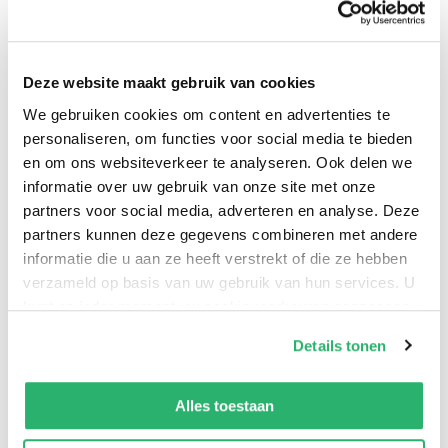
werkelijkheid en digitaal verlangen. Over een kind dat
volwassen wordt in een wereld waar nabijheid soms
verder weg is dan ooit. Een poëtisch verhaal over
Deze website maakt gebruik van cookies
eenzaamheid, verbeelding en de hunkering naar
We gebruiken cookies om content en advertenties te
iemand die zegt: ‘Ik zie je.’
personaliseren, om functies voor social media te bieden
en om ons websiteverkeer te analyseren. Ook delen we
informatie over uw gebruik van onze site met onze
partners voor social media, adverteren en analyse. Deze
Milayka Leandra
.
partners kunnen deze gegevens combineren met andere
informatie die u aan ze heeft verstrekt of die ze hebben
verzameld op basis van uw gebruik van hun services. U
kunt op ieder moment uw cookievoorkeuren aanpassen
op onze
cookiebeleid pagina
.
Details tonen
We werken samen met
42 derden
die uw gegevens
kunnen ontvangen en verwerken.
Alles toestaan