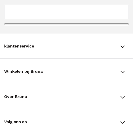
klantenservice
klantenservice
Winkelen bij Bruna
Contact
Winkels en openingstijden
Bestellen & Bezorging
Over Bruna
Assortiment in de winkel
Betalen
De organisatie
Cadeaukaarten
Annuleren & Retourneren
Volg ons op
Werken bij Bruna
Cadeauboxen