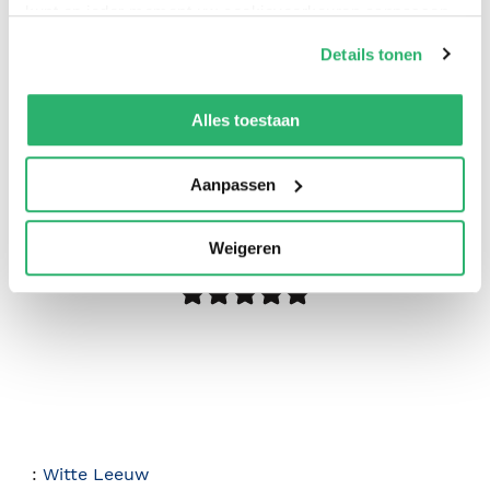
kunt op ieder moment uw cookievoorkeuren aanpassen
op onze
cookiebeleid pagina
.
Details tonen
We werken samen met
42 derden
die uw gegevens
kunnen ontvangen en verwerken.
Alles toestaan
Aanpassen
0
|
0
Weigeren
:
Witte Leeuw