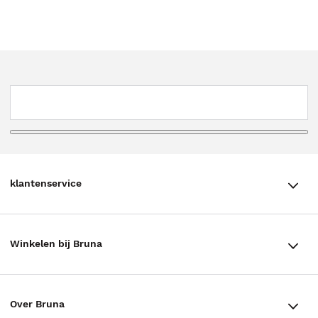
klantenservice
klantenservice
Winkelen bij Bruna
Contact
Winkels en openingstijden
Bestellen & Bezorging
Over Bruna
Assortiment in de winkel