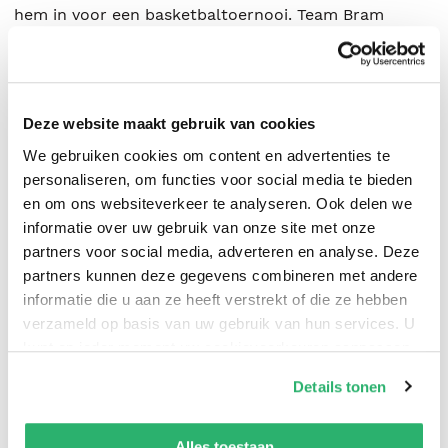
hem in voor een basketbaltoernooi. Team Bram
verliest de ene na de andere wedstrijd, maar
dan wordt Bram ingezet als geheim wapen.
In de finale stijgt de spanning als hij de bal krijgt.
Deze website maakt gebruik van cookies
Wordt Bram de
man of the match
of blundert hij de
bal naast de basket?
We gebruiken cookies om content en advertenties te
personaliseren, om functies voor social media te bieden
en om ons websiteverkeer te analyseren. Ook delen we
informatie over uw gebruik van onze site met onze
partners voor social media, adverteren en analyse. Deze
partners kunnen deze gegevens combineren met andere
informatie die u aan ze heeft verstrekt of die ze hebben
Jeff Kinney
.
verzameld op basis van uw gebruik van hun services. U
kunt op ieder moment uw cookievoorkeuren aanpassen
op onze
cookiebeleid pagina
.
Details tonen
We werken samen met
42 derden
die uw gegevens
kunnen ontvangen en verwerken.
Alles toestaan