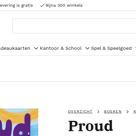
evering is gratis
Bijna 300 winkels
adeaukaarten
Kantoor & School
Spel & Speelgoed
OVERZICHT
BOEKEN
Proud