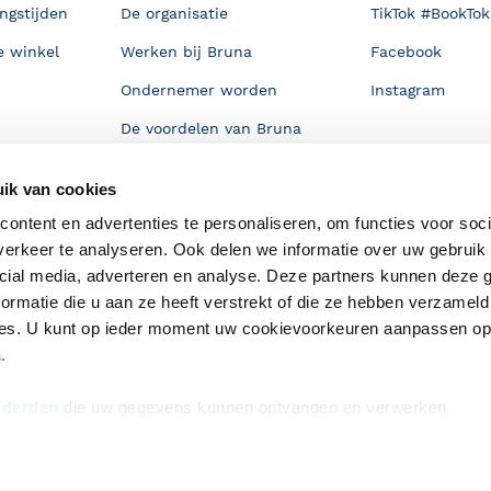
ngstijden
De organisatie
TikTok #BookTok
e winkel
Werken bij Bruna
Facebook
Ondernemer worden
Instagram
De voordelen van Bruna
Responsible Disclosure
ik van cookies
Statement
en
ontent en advertenties te personaliseren, om functies voor soci
Blog
erkeer te analyseren. Ook delen we informatie over uw gebruik 
Discriminerende boeken
cial media, adverteren en analyse. Deze partners kunnen deze
ormatie die u aan ze heeft verstrekt of die ze hebben verzameld
ces. U kunt op ieder moment uw cookievoorkeuren aanpassen o
a
.
 derden
die uw gegevens kunnen ontvangen en verwerken.