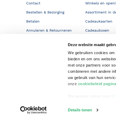
Contact
Winkels en openi
Bestellen & Bezorging
Assortiment in d
Betalen
Cadeaukaarten
Annuleren & Retourneren
Cadeauboxen
Veelgestelde vragen
Staatsloterij
Deze website maakt gebru
Zakelijk boeken bestellen
ING Servicepunt
We gebruiken cookies om c
Douwe Egberts punten
bieden en om ons websitev
met onze partners voor so
combineren met andere inf
uw gebruik van hun servi
onze
cookiebeleid pagin
We werken samen met
42
Details tonen