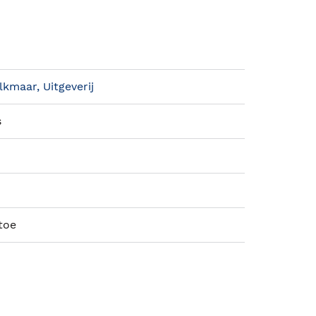
kmaar, Uitgeverij
s
 toe