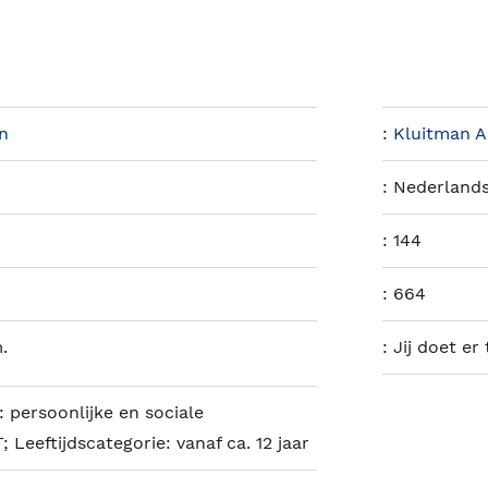
n
:
Kluitman Al
:
Nederland
:
144
:
664
.
:
Jij doet er
: persoonlijke en sociale
Leeftijdscategorie: vanaf ca. 12 jaar