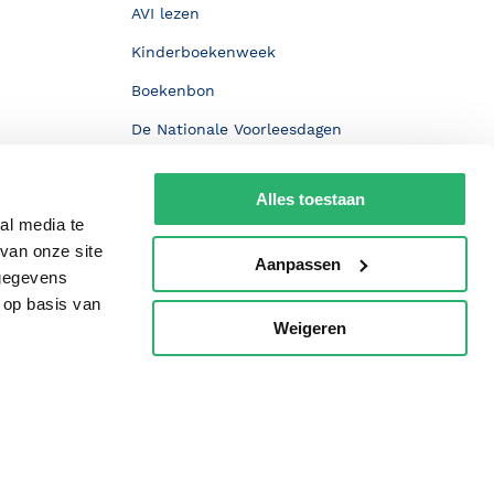
AVI lezen
Kinderboekenweek
Boekenbon
De Nationale Voorleesdagen
Boekenweek
Alles toestaan
Wet op de Vaste Boekenprijs
al media te
Winacties
van onze site
Aanpassen
 gegevens
 op basis van
Weigeren
p