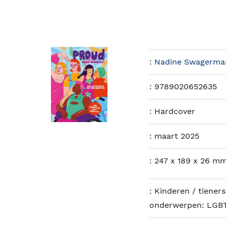
:
Nadine Swagerma
:
9789020652635
:
Hardcover
:
maart 2025
:
247 x 189 x 26 mm
:
Kinderen / tieners
onderwerpen: LGBT; 