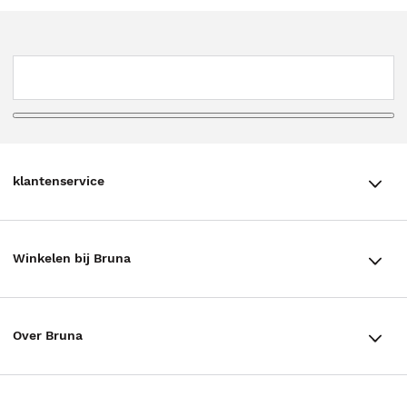
klantenservice
klantenservice
Winkelen bij Bruna
Contact
Winkels en openingstijden
Bestellen & Bezorging
Over Bruna
Assortiment in de winkel
Betalen
De organisatie
Cadeaukaarten
Annuleren & Retourneren