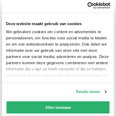
Gauguins familie. Ze ontrafelt mythe en werkelijkheid
van een schilder wiens werk en levenswandel de
laatste jaren voortdurend ter discussie staan.
Deze website maakt gebruik van cookies
We gebruiken cookies om content en advertenties te
personaliseren, om functies voor social media te bieden
en om ons websiteverkeer te analyseren. Ook delen we
informatie over uw gebruik van onze site met onze
Sue Prideaux
.
partners voor social media, adverteren en analyse. Deze
partners kunnen deze gegevens combineren met andere
informatie die u aan ze heeft verstrekt of die ze hebben
verzameld op basis van uw gebruik van hun services. U
kunt op ieder moment uw cookievoorkeuren aanpassen
op onze
cookiebeleid pagina
.
Details tonen
We werken samen met
42 derden
die uw gegevens
kunnen ontvangen en verwerken.
Alles toestaan