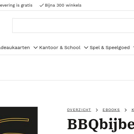
evering is gratis
Bijna 300 winkels
adeaukaarten
Kantoor & School
Spel & Speelgoed
OVERZICHT
EBOOKS
BBQbijbe