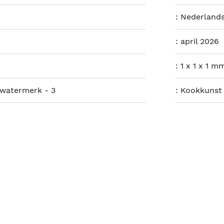
:
Nederland
:
april 2026
:
1 x 1 x 1 m
 watermerk - 3
:
Kookkunst 