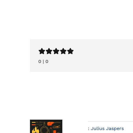
0
|
0
:
Julius Jaspers