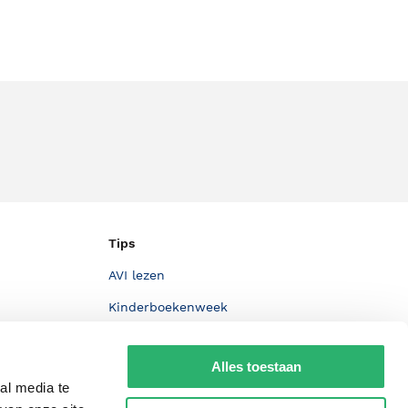
Tips
AVI lezen
Kinderboekenweek
Boekenbon
Alles toestaan
De Nationale Voorleesdagen
al media te
Boekenweek