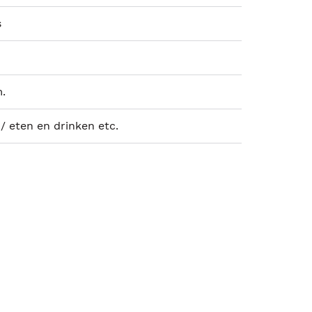
s
m.
/ eten en drinken etc.