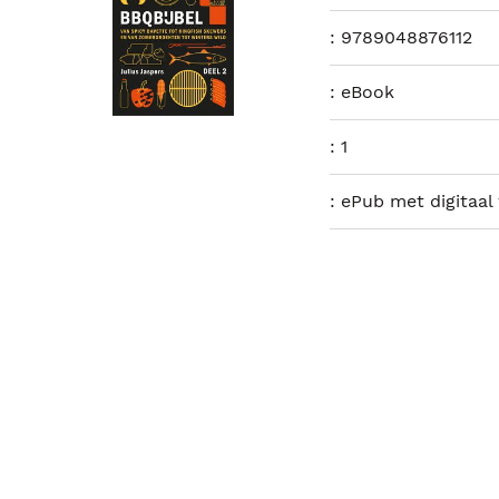
:
9789048876112
:
eBook
:
1
:
ePub met digitaal