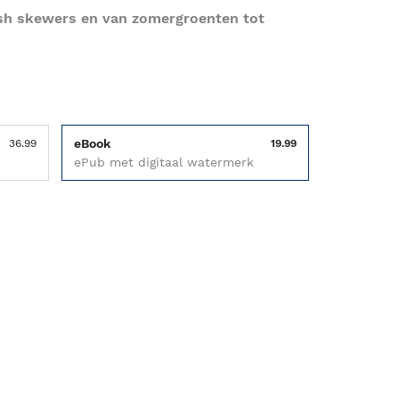
ish skewers en van zomergroenten tot
eBook
36.99
19.99
ePub met digitaal watermerk