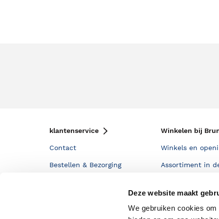
klantenservice
Winkelen bij Bru
Contact
Winkels en openi
Bestellen & Bezorging
Assortiment in d
Betalen
Cadeaukaarten
Deze website maakt gebru
Annuleren & Retourneren
Cadeauboxen
We gebruiken cookies om c
Veelgestelde vragen
Staatsloterij