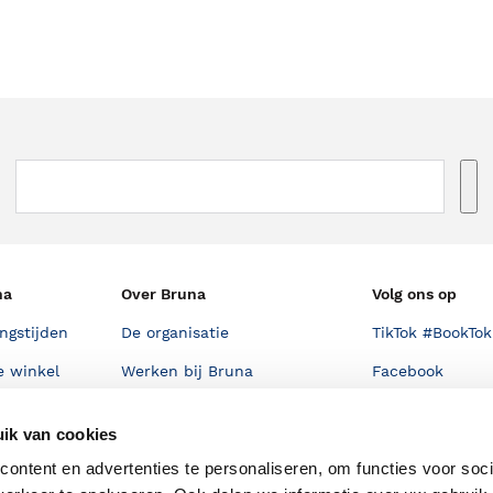
na
Over Bruna
Volg ons op
ngstijden
De organisatie
TikTok #BookTok
e winkel
Werken bij Bruna
Facebook
Ondernemer worden
Instagram
ik van cookies
De voordelen van Bruna
ontent en advertenties te personaliseren, om functies voor soci
Responsible Disclosure