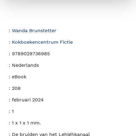
:
Wanda Brunstetter
:
Kokboekencentrum Fictie
:
9789029736985
:
Nederlands
:
eBook
:
208
:
februari 2024
:
1
:
1 x 1 x 1 mm.
:
De bruiden van het Lehighkanaal