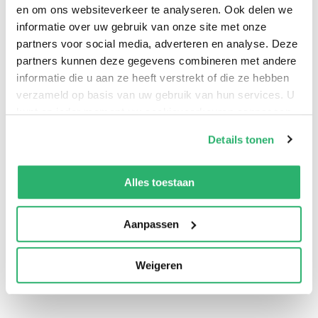
en om ons websiteverkeer te analyseren. Ook delen we
informatie over uw gebruik van onze site met onze
partners voor social media, adverteren en analyse. Deze
partners kunnen deze gegevens combineren met andere
informatie die u aan ze heeft verstrekt of die ze hebben
verzameld op basis van uw gebruik van hun services. U
kunt op ieder moment uw cookievoorkeuren aanpassen
op onze
cookiebeleid pagina
.
Details tonen
We werken samen met
42 derden
die uw gegevens
kunnen ontvangen en verwerken.
Alles toestaan
0
|
0
Aanpassen
Weigeren