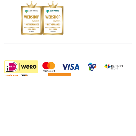
Kinderboekenweek
Blog
Boekenbon
Discriminerende boeken
De Nationale Voorleesdagen
Boekenweek
Wet op de Vaste Boekenprijs
Winacties
8.99
Algemene voorwaarden
Privacy