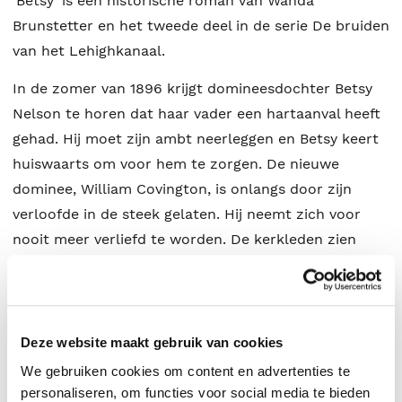
'Betsy' is een historische roman van Wanda
Brunstetter en het tweede deel in de serie De bruiden
van het Lehighkanaal.
In de zomer van 1896 krijgt domineesdochter Betsy
Nelson te horen dat haar vader een hartaanval heeft
gehad. Hij moet zijn ambt neerleggen en Betsy keert
huiswaarts om voor hem te zorgen. De nieuwe
dominee, William Covington, is onlangs door zijn
verloofde in de steek gelaten. Hij neemt zich voor
nooit meer verliefd te worden. De kerkleden zien
hem veel liever wél met een vrouw door het leven
gaan, en Betsy lijkt de perfecte kandidaat. Maar gaat
deze koppelactie ook echt werken?
Deze website maakt gebruik van cookies
We gebruiken cookies om content en advertenties te
personaliseren, om functies voor social media te bieden
Wanda Brunstetter
.