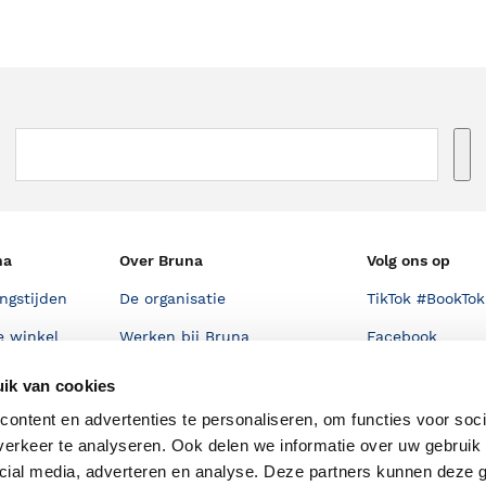
na
Over Bruna
Volg ons op
ngstijden
De organisatie
TikTok #BookTok
e winkel
Werken bij Bruna
Facebook
Ondernemer worden
Instagram
ik van cookies
De voordelen van Bruna
ontent en advertenties te personaliseren, om functies voor soci
erkeer te analyseren. Ook delen we informatie over uw gebruik 
Responsible Disclosure
cial media, adverteren en analyse. Deze partners kunnen deze
Statement