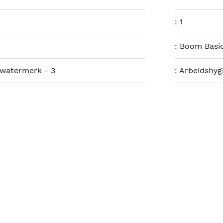
:
1
:
Boom Basi
 watermerk - 3
:
Arbeidshygi