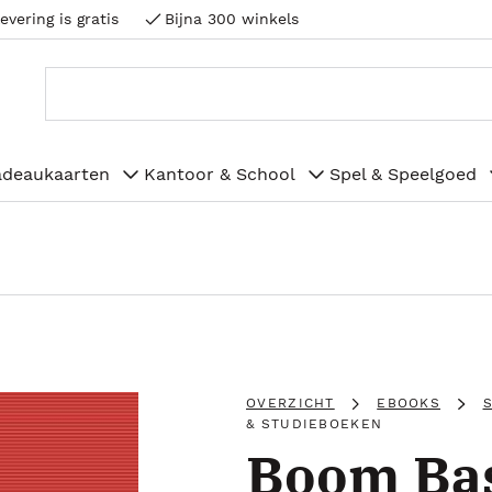
evering is gratis
Bijna 300 winkels
adeaukaarten
Kantoor & School
Spel & Speelgoed
OVERZICHT
EBOOKS
& STUDIEBOEKEN
Boom Bas