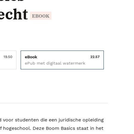
echt
EBOOK
eBook
19.50
22.57
ePub met digitaal watermerk
 voor studenten die een juridische opleiding
of hogeschool. Deze Boom Basics staat in het