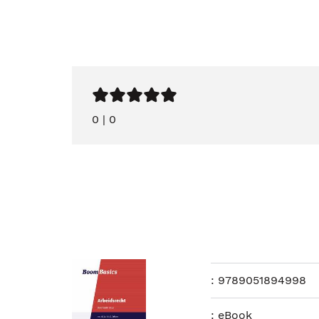
0
|
0
:
9789051894998
:
eBook