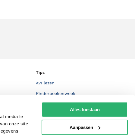
Tips
AVI lezen
Kinderboekenweek
Boekenbon
Alles toestaan
De Nationale Voorleesdagen
al media te
van onze site
Boekenweek
Aanpassen
 gegevens