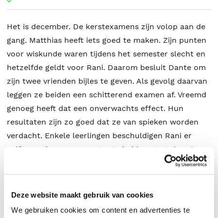
Het is december. De kerstexamens zijn volop aan de
gang. Matthias heeft iets goed te maken. Zijn punten
voor wiskunde waren tijdens het semester slecht en
hetzelfde geldt voor Rani. Daarom besluit Dante om
zijn twee vrienden bijles te geven. Als gevolg daarvan
leggen ze beiden een schitterend examen af. Vreemd
genoeg heeft dat een onverwachts effect. Hun
resultaten zijn zo goed dat ze van spieken worden
verdacht. Enkele leerlingen beschuldigen Rani er
zelfs van de examenvragen te hebben gestolen. De
directeur dreigt met een zware straf. Matthias en
Dante stellen alles in het werk om uit te zoeken wie
de echte daders zijn, maar slagen daar niet in. Tot
Deze website maakt gebruik van cookies
Matthias een geweldig idee krijgt. De vraag is of zijn
We gebruiken cookies om content en advertenties te
plan zal lukken.