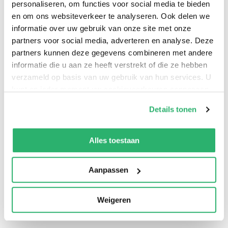
personaliseren, om functies voor social media te bieden
en om ons websiteverkeer te analyseren. Ook delen we
informatie over uw gebruik van onze site met onze
partners voor social media, adverteren en analyse. Deze
Jo Claes
.
partners kunnen deze gegevens combineren met andere
informatie die u aan ze heeft verstrekt of die ze hebben
verzameld op basis van uw gebruik van hun services. U
kunt op ieder moment uw cookievoorkeuren aanpassen
op onze
cookiebeleid pagina
.
Details tonen
We werken samen met
42 derden
die uw gegevens
kunnen ontvangen en verwerken.
Alles toestaan
Aanpassen
0
|
0
Weigeren