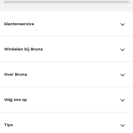
klantenservice
klantenservice
Winkelen bij Bruna
Contact
Winkels en openingstijden
Bestellen & Bezorging
Over Bruna
Assortiment in de winkel
Betalen
De organisatie
Cadeaukaarten
Annuleren & Retourneren
Volg ons op
Werken bij Bruna
Cadeauboxen
Veelgestelde vragen
TikTok #BookTok
Ondernemer worden
Staatsloterij
Tips
Zakelijk boeken bestellen
Facebook