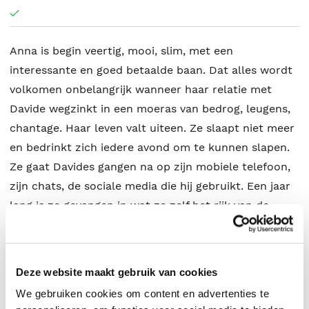
Anna is begin veertig, mooi, slim, met een
interessante en goed betaalde baan. Dat alles wordt
volkomen onbelangrijk wanneer haar relatie met
Davide wegzinkt in een moeras van bedrog, leugens,
chantage. Haar leven valt uiteen. Ze slaapt niet meer
en bedrinkt zich iedere avond om te kunnen slapen.
Ze gaat Davides gangen na op zijn mobiele telefoon,
zijn chats, de sociale media die hij gebruikt. Een jaar
lang is ze gevangen in wat ze zelf het rijk van de
waanzin noemt. In een lange brief vertelt Anna aan
haar beste vriendin Valentina in detail over de
ziekelijkheid en obsessie die liefde ook kan zijn. Anna
Deze website maakt gebruik van cookies
komt er uiteindelijk bovenop door te luisteren naar
We gebruiken cookies om content en advertenties te
haar lichaam. Want dat geeft haar de grenzen aan en