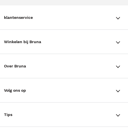
klantenservice
klantenservice
Winkelen bij Bruna
Contact
Winkels en openingstijden
Bestellen & Bezorging
Over Bruna
Assortiment in de winkel
Betalen
De organisatie
Cadeaukaarten
Annuleren & Retourneren
Volg ons op
Werken bij Bruna
Cadeauboxen
Veelgestelde vragen
TikTok #BookTok
Ondernemer worden
Staatsloterij
Tips
Zakelijk boeken bestellen
Facebook
De voordelen van Bruna
ING Servicepunten