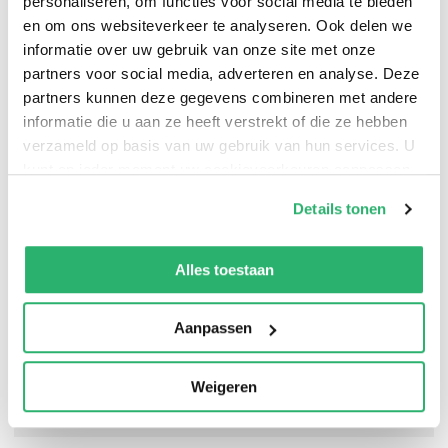
personaliseren, om functies voor social media te bieden
laat haar voelen wat ze nodig heeft.
en om ons websiteverkeer te analyseren. Ook delen we
informatie over uw gebruik van onze site met onze
partners voor social media, adverteren en analyse. Deze
partners kunnen deze gegevens combineren met andere
Elena Stancanelli
.
informatie die u aan ze heeft verstrekt of die ze hebben
verzameld op basis van uw gebruik van hun services. U
kunt op ieder moment uw cookievoorkeuren aanpassen
op onze
cookiebeleid pagina
.
Details tonen
We werken samen met
42 derden
die uw gegevens
kunnen ontvangen en verwerken.
Alles toestaan
Aanpassen
Weigeren
0
|
0