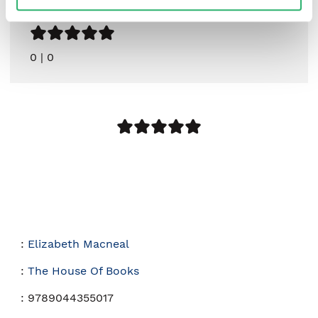
0
|
0
:
Elizabeth Macneal
:
The House Of Books
:
9789044355017