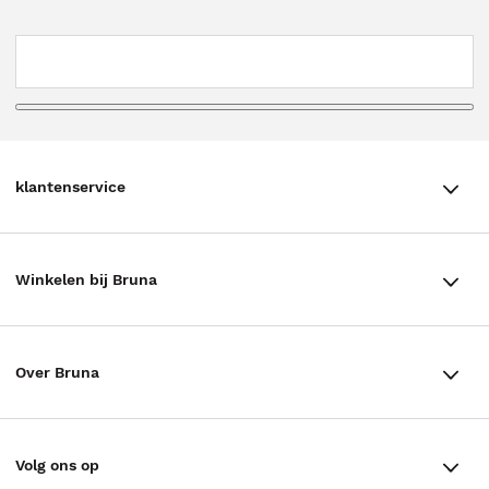
klantenservice
klantenservice
Winkelen bij Bruna
Contact
Winkels en openingstijden
Bestellen & Bezorging
Over Bruna
Assortiment in de winkel
Betalen
De organisatie
Cadeaukaarten
Annuleren & Retourneren
Volg ons op
Werken bij Bruna