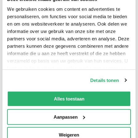
stemt ze in op voorwaarde dat hij haar les zal geven.
We gebruiken cookies om content en advertenties te
Het leven in het bohemien milieu bevalt haar steeds
personaliseren, om functies voor social media te bieden
beter. En natuurlijk worden Iris en Louis verliefd.
en om ons websiteverkeer te analyseren. Ook delen we
Ondertussen probeert ook Silas haar hart te
informatie over uw gebruik van onze site met onze
veroveren. Zijn duistere obsessie wordt
partners voor social media, adverteren en analyse. Deze
levensgevaarlijk voor Iris.
partners kunnen deze gegevens combineren met andere
informatie die u aan ze heeft verstrekt of die ze hebben
verzameld op basis van uw gebruik van hun services. U
kunt op ieder moment uw cookievoorkeuren aanpassen
Elizabeth Macneal
.
op onze
cookiebeleid pagina
.
Details tonen
We werken samen met
42 derden
die uw gegevens
kunnen ontvangen en verwerken.
Alles toestaan
Aanpassen
Weigeren