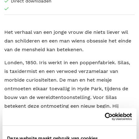
Direct downloaden
Het verhaal van een jonge vrouw die niets liever wil
dan schilderen en een man wiens obsessie het einde
van de mensheid kan betekenen.
Londen, 1850. Iris werkt in een poppenfabriek. Silas,
is taxidermist en een verwoed verzamelaar van
morbide curiositeiten. De man en het meisje
ontmoeten elkaar toevallig in Hyde Park, tijdens de
bouw van de wereldtentoonstelling. Voor Silas
betekent deze ontmoeting een nieuw begin. Hij
besluit dat zijn leven zonder de mooie Iris geen
enkele zin heeft. Wanneer Iris wordt gevraagd als
model door de beroemde kunstschilder Louis Frost,
Deze website maakt gebruik van cookies