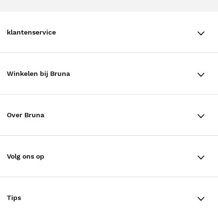
klantenservice
klantenservice
Winkelen bij Bruna
Contact
Winkels en openingstijden
Bestellen & Bezorging
Over Bruna
Assortiment in de winkel
Betalen
De organisatie
Cadeaukaarten
Annuleren & Retourneren
Volg ons op
Werken bij Bruna
Cadeauboxen
Veelgestelde vragen
TikTok #BookTok
Ondernemer worden
Staatsloterij
Tips
Zakelijk boeken bestellen
Facebook
De voordelen van Bruna