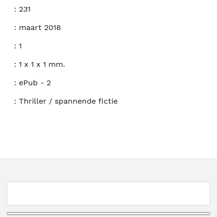
:
231
:
maart 2018
:
1
:
1 x 1 x 1 mm.
:
ePub - 2
:
Thriller / spannende fictie