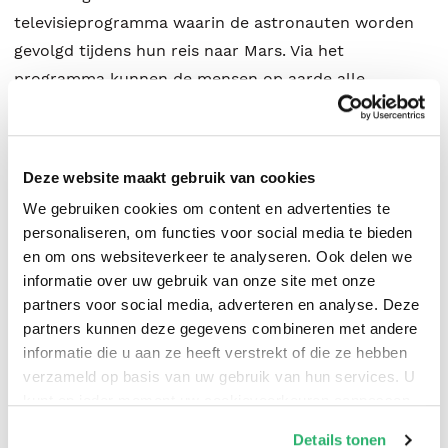
televisieprogramma waarin de astronauten worden
gevolgd tijdens hun reis naar Mars. Via het
programma kunnen de mensen op aarde alle
ontwikkelingen rondom de astronauten volgen, maar
de producti emaatschappij heeft zelf geen belang bij
een feitelijke weergave van de beelden die door social
Deze website maakt gebruik van cookies
cams worden opgenomen. Ze proberen dan ook met
We gebruiken cookies om content en advertenties te
een suggestieve montage de kijkersaantallen hoog te
personaliseren, om functies voor social media te bieden
houden. Wat is nu echt en wat niet? Wie spreekt de
en om ons websiteverkeer te analyseren. Ook delen we
waarheid en wie niet? En hoe zit het met de
informatie over uw gebruik van onze site met onze
vertraging in de communicatie, heen en terug naar
partners voor social media, adverteren en analyse. Deze
partners kunnen deze gegevens combineren met andere
het ruimteschip...? BERTINA MULDER DE RODE
informatie die u aan ze heeft verstrekt of die ze hebben
MAGNEET Auteur Bertina Mulder kreeg technisch
verzameld op basis van uw gebruik van hun services. U
advies over ruimtevaartmissies en reizen naar Mars
kunt op ieder moment uw cookievoorkeuren aanpassen
van Arwin Lee de Boer, ingenieur bij SpaceX. Een van
op onze
cookiebeleid pagina
.
Details tonen
de vragen die zij aan hem stelde was: 'Wat doe je met