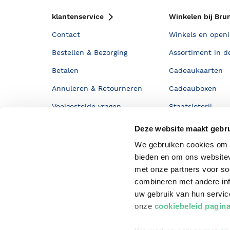
klantenservice
Winkelen bij Bru
Contact
Winkels en openi
Bestellen & Bezorging
Assortiment in d
Betalen
Cadeaukaarten
Annuleren & Retourneren
Cadeauboxen
Veelgestelde vragen
Staatsloterij
Zakelijk boeken bestellen
ING Servicepunt
Deze website maakt gebru
Douwe Egberts punten
We gebruiken cookies om c
bieden en om ons websitev
met onze partners voor so
combineren met andere inf
uw gebruik van hun servi
onze
cookiebeleid pagin