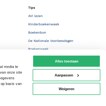
Tips
AVI lezen
Kinderboekenweek
Boekenbon
De Nationale Voorleesdagen
Boekenweek
Wet op de Vaste Boekenprijs
Alles toestaan
Winacties
al media te
van onze site
Aanpassen
 gegevens
 op basis van
Weigeren
p