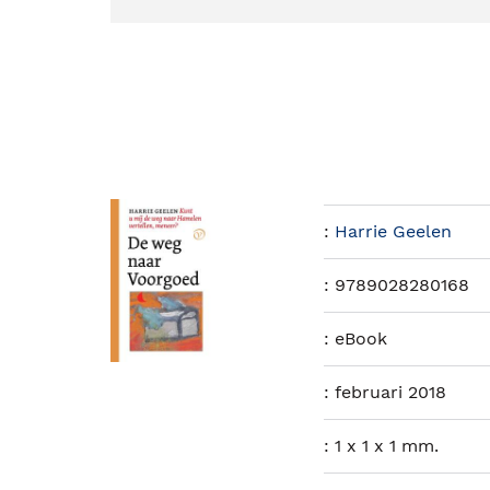
:
Harrie Geelen
:
9789028280168
:
eBook
:
februari 2018
:
1 x 1 x 1 mm.