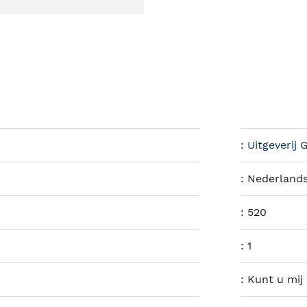
:
Uitgeverij 
:
Nederland
:
520
:
1
:
Kunt u mij