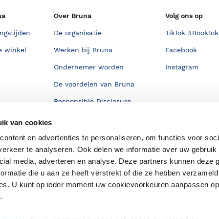
na
Over Bruna
Volg ons op
ngstijden
De organisatie
TikTok #BookTok
e winkel
Werken bij Bruna
Facebook
Ondernemer worden
Instagram
De voordelen van Bruna
Responsible Disclosure
Statement
en
ik van cookies
Blog
ontent en advertenties te personaliseren, om functies voor soci
Discriminerende boeken
erkeer te analyseren. Ook delen we informatie over uw gebruik 
cial media, adverteren en analyse. Deze partners kunnen deze
ormatie die u aan ze heeft verstrekt of die ze hebben verzameld
ces. U kunt op ieder moment uw cookievoorkeuren aanpassen o
a
.