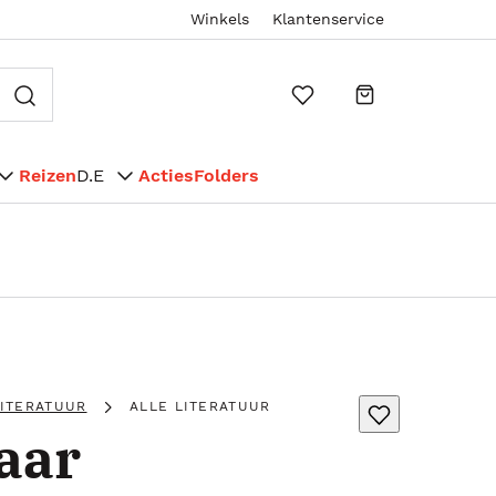
Winkels
Klantenservice
Reizen
D.E
Acties
Folders
LITERATUUR
ALLE LITERATUUR
aar