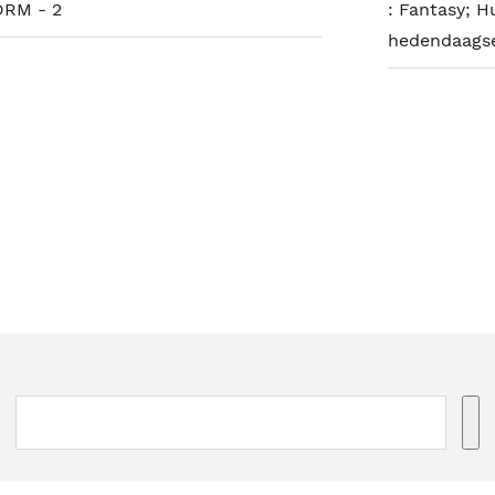
DRM - 2
:
Fantasy; H
hedendaagse