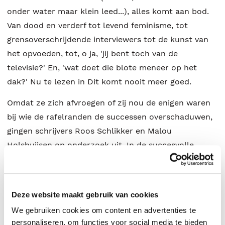
onder water maar klein leed...), alles komt aan bod.
Van dood en verderf tot levend feminisme, tot
grensoverschrijdende interviewers tot de kunst van
het opvoeden, tot, o ja, 'jij bent toch van de
televisie?' En, 'wat doet die blote meneer op het
dak?' Nu te lezen in Dit komt nooit meer goed.
Omdat ze zich afvroegen of zij nou de enigen waren
bij wie de rafelranden de successen overschaduwen,
gingen schrijvers Roos Schlikker en Malou
Holshuijsen op onderzoek uit. In de succesvolle
podcast ‘Dit komt nooit meer goed’ interviewen ze
grote namen over het moment in hun leven dat ze
dit dachten. En hoe het toch goed kwam. Of niet.
Deze website maakt gebruik van cookies
We gebruiken cookies om content en advertenties te
Nu zijn Malou en Roos zelf aan de beurt. In dit boek
personaliseren, om functies voor social media te bieden