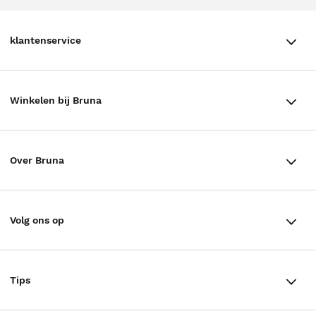
klantenservice
klantenservice
Winkelen bij Bruna
Contact
Winkels en openingstijden
Bestellen & Bezorging
Over Bruna
Assortiment in de winkel
Betalen
De organisatie
Cadeaukaarten
Annuleren & Retourneren
Volg ons op
Werken bij Bruna
Cadeauboxen
Veelgestelde vragen
TikTok #BookTok
Ondernemer worden
Staatsloterij
Tips
Zakelijk boeken bestellen
Facebook
De voordelen van Bruna
ING Servicepunten