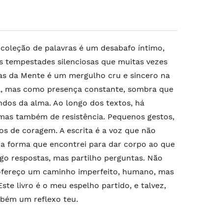
 coleção de palavras é um desabafo íntimo,
s tempestades silenciosas que muitas vezes
as da Mente é um mergulho cru e sincero na
a, mas como presença constante, sombra que
ndos da alma. Ao longo dos textos, há
mas também de resistência. Pequenos gestos,
os de coragem. A escrita é a voz que não
, a forma que encontrei para dar corpo ao que
go respostas, mas partilho perguntas. Não
 ofereço um caminho imperfeito, humano, mas
te livro é o meu espelho partido, e talvez,
mbém um reflexo teu.