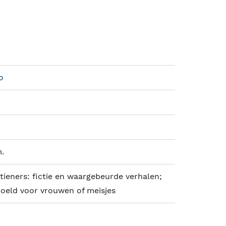
o
m.
tieners: fictie en waargebeurde verhalen;
doeld voor vrouwen of meisjes