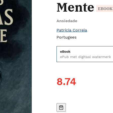
Mente
EBOOK
Ansiedade
Patrícia Correia
Portugees
eBook
ePub met digitaal watermerk
8.74