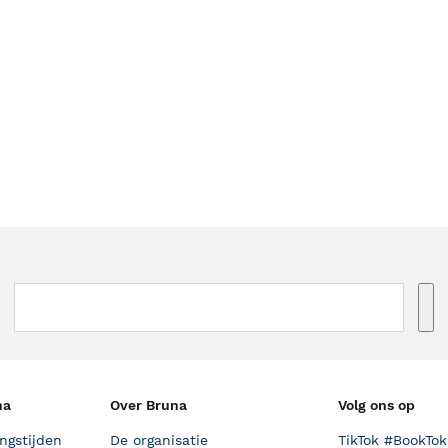
na
Over Bruna
Volg ons op
ngstijden
De organisatie
TikTok #BookTok