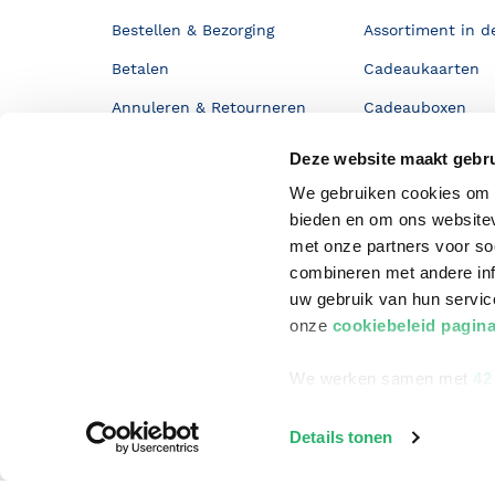
Bestellen & Bezorging
Assortiment in d
Betalen
Cadeaukaarten
Annuleren & Retourneren
Cadeauboxen
Veelgestelde vragen
Staatsloterij
Deze website maakt gebru
Zakelijk boeken bestellen
ING Servicepunt
We gebruiken cookies om c
bieden en om ons websitev
Douwe Egberts punten
met onze partners voor so
combineren met andere inf
uw gebruik van hun servi
onze
cookiebeleid pagin
We werken samen met
42
Details tonen