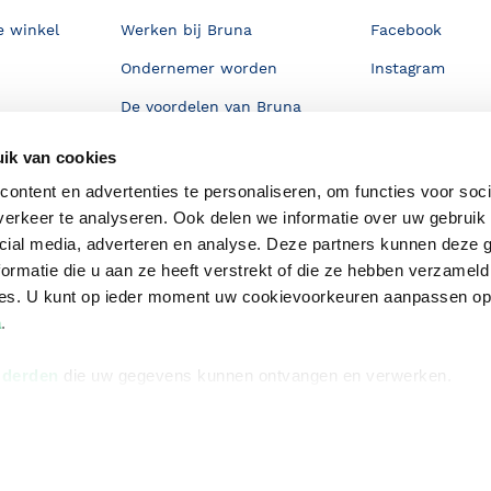
e winkel
Werken bij Bruna
Facebook
Ondernemer worden
Instagram
De voordelen van Bruna
Responsible Disclosure
ik van cookies
Statement
en
ontent en advertenties te personaliseren, om functies voor soci
Blog
erkeer te analyseren. Ook delen we informatie over uw gebruik 
cial media, adverteren en analyse. Deze partners kunnen deze
Discriminerende boeken
ormatie die u aan ze heeft verstrekt of die ze hebben verzameld
ces. U kunt op ieder moment uw cookievoorkeuren aanpassen o
a
.
 derden
die uw gegevens kunnen ontvangen en verwerken.