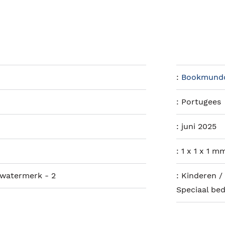
:
Bookmund
:
Portugees
:
juni 2025
:
1 x 1 x 1 m
 watermerk - 2
:
Kinderen / 
Speciaal be