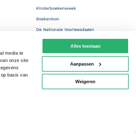
Kinderboekenweek
Boekenbon
De Nationale Voorleesdagen
Boekenweek
Alles toestaan
Wet op de Vaste Boekenprijs
al media te
van onze site
Winacties
Aanpassen
 gegevens
 op basis van
Weigeren
p