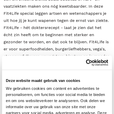
vaatziekten maken ons nóg kwetsbaarder. In deze
Fit4Life special leggen artsen en wetenschappers je
uit hoe jij je kunt wapenen tegen de ernst van ziekte.
Fit4Life - hét doktersrecept - laat je zien dat het
écht zin heeft om te beginnen met sterker en
gezonder te worden, en dat ook te blijven. Fit4Life is
er voor superfoodhelden, burgerliefhebbers, vega's,
stroopwafellovers, youngsters, hipsters en je moeder,
je vriend en je opa. Gebaseerd op het wereldwijde
gezondheidsprogramma Fit4Surgery inspireren
artsen en wetenschappers je fit te worden in slechts
Deze website maakt gebruik van cookies
vier weken. En dat ook te blijven. Ze laten je zien dat
We gebruiken cookies om content en advertenties te
gezondheid eigenlijk vrij gewoon is, en geen hype,
personaliseren, om functies voor social media te bieden
dieet of lifestyle. En belangrijk in tijden van ziekte en
en om ons websiteverkeer te analyseren. Ook delen we
herstel, zoals het coronavirus. Gezond zijn is de
informatie over uw gebruik van onze site met onze
basis, voor iedereen die liever wil voorkomen dan
partners voor social media, adverteren en analyse. Deze