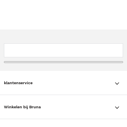
klantenservice
klantenservice
Winkelen bij Bruna
Contact
Winkels en openingstijden
Bestellen & Bezorging