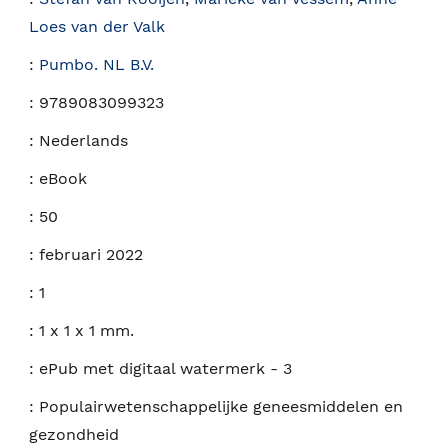
Loes van der Valk
:
Pumbo. NL B.V.
:
9789083099323
:
Nederlands
:
eBook
:
50
:
februari 2022
:
1
:
1 x 1 x 1 mm.
:
ePub met digitaal watermerk - 3
:
Populairwetenschappelijke geneesmiddelen en
gezondheid