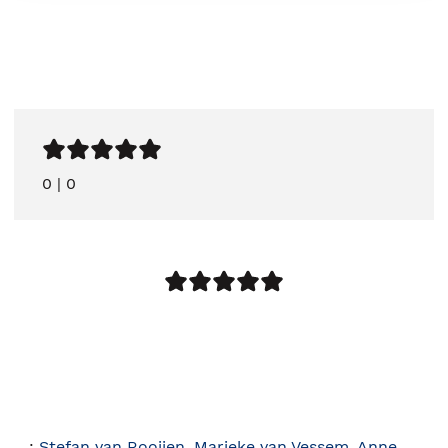
0
|
0
:
Stefan van Rooijen
,
Marieke van Vessem
,
Anne