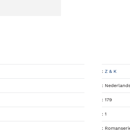
:
Z & K
:
Nederland
:
179
:
1
:
Romanseri