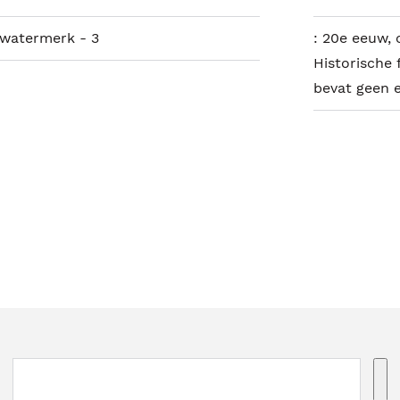
 watermerk - 3
:
20e eeuw, c
Historische 
bevat geen e