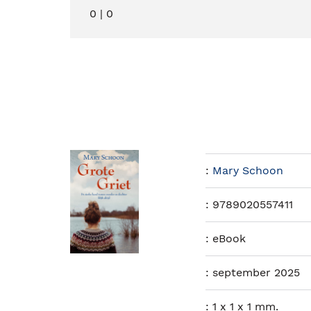
0
|
0
:
Mary Schoon
:
9789020557411
:
eBook
:
september 2025
:
1 x 1 x 1 mm.