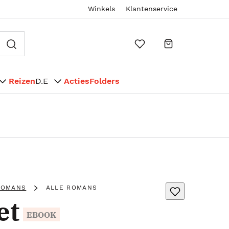
Winkels
Klantenservice
Reizen
D.E
Acties
Folders
ROMANS
ALLE ROMANS
et
EBOOK