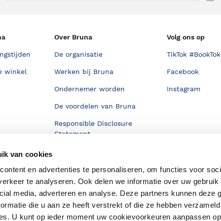
na
Over Bruna
Volg ons op
ngstijden
De organisatie
TikTok #BookTok
e winkel
Werken bij Bruna
Facebook
Ondernemer worden
Instagram
De voordelen van Bruna
Responsible Disclosure
Statement
en
Blog
ik van cookies
Discriminerende boeken
ontent en advertenties te personaliseren, om functies voor soci
erkeer te analyseren. Ook delen we informatie over uw gebruik 
cial media, adverteren en analyse. Deze partners kunnen deze
ormatie die u aan ze heeft verstrekt of die ze hebben verzameld
ces. U kunt op ieder moment uw cookievoorkeuren aanpassen o