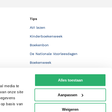
Tips
AVI lezen
Kinderboekenweek
Boekenbon
De Nationale Voorleesdagen
Boekenweek
Wet op de Vaste Boekenprijs
Alles toestaan
Winacties
al media te
van onze site
Aanpassen
 gegevens
 op basis van
Weigeren
p