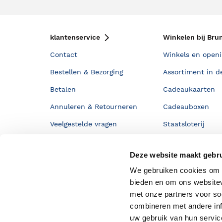
klantenservice
Winkelen bij Bru
Contact
Winkels en openi
Bestellen & Bezorging
Assortiment in d
Betalen
Cadeaukaarten
Annuleren & Retourneren
Cadeauboxen
Veelgestelde vragen
Staatsloterij
Zakelijk boeken bestellen
ING Servicepunt
Deze website maakt gebru
Douwe Egberts punten
We gebruiken cookies om c
bieden en om ons websitev
met onze partners voor so
combineren met andere inf
uw gebruik van hun servi