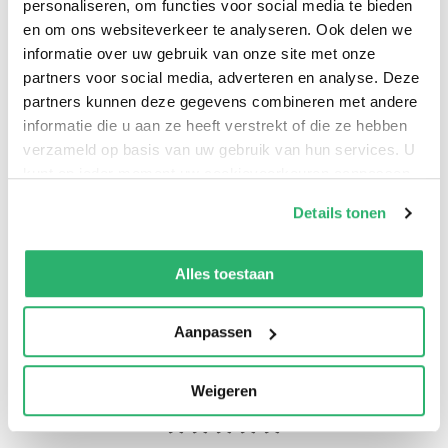
personaliseren, om functies voor social media te bieden
en om ons websiteverkeer te analyseren. Ook delen we
Guus Kuijer
.
informatie over uw gebruik van onze site met onze
partners voor social media, adverteren en analyse. Deze
partners kunnen deze gegevens combineren met andere
informatie die u aan ze heeft verstrekt of die ze hebben
verzameld op basis van uw gebruik van hun services. U
kunt op ieder moment uw cookievoorkeuren aanpassen
op onze
cookiebeleid pagina
.
Details tonen
We werken samen met
42 derden
die uw gegevens
kunnen ontvangen en verwerken.
Alles toestaan
0
|
0
Aanpassen
Weigeren