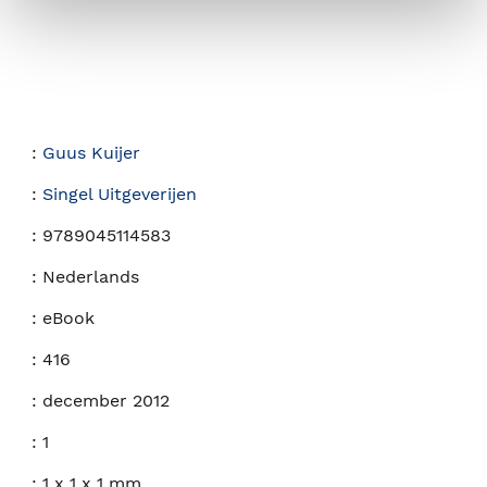
:
Guus Kuijer
:
Singel Uitgeverijen
:
9789045114583
:
Nederlands
:
eBook
:
416
:
december 2012
:
1
:
1 x 1 x 1 mm.