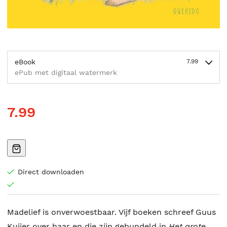
eBook
7.99
ePub met digitaal watermerk
7.99
Direct downloaden
Madelief is onverwoestbaar. Vijf boeken schreef Guus
Kuijer over haar en die zijn gebundeld in
Het grote