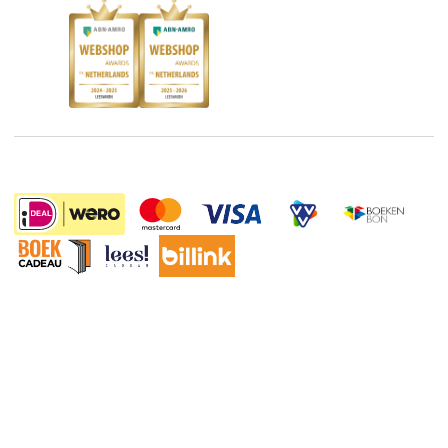
Blog
Boekenbon
Discriminerende boeken
De Nationale Voorleesdagen
Boekenweek
Wet op de Vaste Boekenprijs
Winacties
7.99
Algemene voorwaarden
Privacy
Cookies